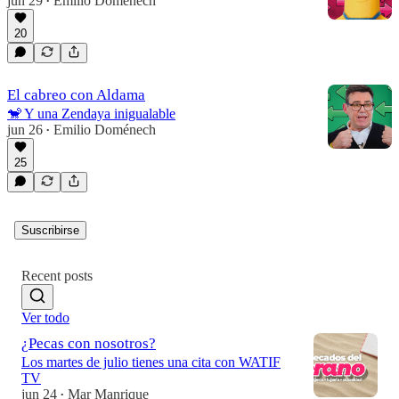
jun 29
Emilio Doménech
•
20
El cabreo con Aldama
🐒 Y una Zendaya inigualable
jun 26
Emilio Doménech
•
25
Suscribirse
Recent posts
Ver todo
¿Pecas con nosotros?
Los martes de julio tienes una cita con WATIF
TV
jun 24
Mar Manrique
•