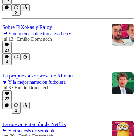
12
2
Sobre ElXokas y Rajoy
🐒 Y un meme sobre tomates cherry
jul 13
Emilio Doménech
•
23
4
La propuesta sorpresa de Altman
🐒 Y la mejor narración futbolera
jul 3
Emilio Doménech
•
22
1
La nueva tentación de Netflix
🐒 Y otra dosis de serotonina