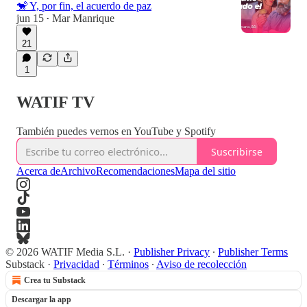
🐒 Y, por fin, el acuerdo de paz
jun 15
Mar Manrique
•
21
1
WATIF TV
También puedes vernos en YouTube y Spotify
Suscribirse
Acerca de
Archivo
Recomendaciones
Mapa del sitio
© 2026 WATIF Media S.L.
·
Publisher Privacy
∙
Publisher Terms
Substack
·
Privacidad
∙
Términos
∙
Aviso de recolección
Crea tu Substack
Descargar la app