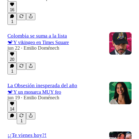
16
1
Colombia se suma a la lista
🐒 Y vikingeo en Times Square
jun 22
Emilio Doménech
•
20
1
La Obsesión inesperada del año
🐒 Y un monarca MUY feo
jun 19
Emilio Doménech
•
14
1
¡¿Te vienes hoy?!