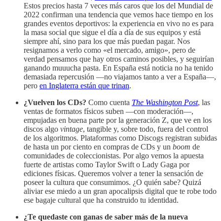
Estos precios hasta 7 veces más caros que los del Mundial de
2022 confirman una tendencia que vemos hace tiempo en los
grandes eventos deportivos: la experiencia en vivo no es para
la masa social que sigue el día a día de sus equipos y está
siempre ahí, sino para los que más puedan pagar. Nos
resignamos a verlo como «el mercado, amigo», pero de
verdad pensamos que hay otros caminos posibles, y seguirían
ganando muuucha pasta. En España está noticia no ha tenido
demasiada repercusión —no viajamos tanto a ver a España—,
pero
en Inglaterra están que trinan
.
¿Vuelven los CDs?
Como cuenta
The Washington Post
, las
ventas de formatos físicos suben —con moderación—,
empujadas en buena parte por la generación Z, que ve en los
discos algo
vintage
, tangible y, sobre todo, fuera del control
de los algoritmos. Plataformas como Discogs registran subidas
de hasta un por ciento en compras de CDs y un
boom
de
comunidades de coleccionistas. Por algo vemos la apuesta
fuerte de artistas como Taylor Swift o Lady Gaga por
ediciones físicas. Queremos volver a tener la sensación de
poseer la cultura que consumimos. ¿O quién sabe? Quizá
aliviar ese miedo a un gran apocalipsis digital que te robe todo
ese bagaje cultural que ha construido tu identidad.
¿Te quedaste con ganas de saber más de la nueva