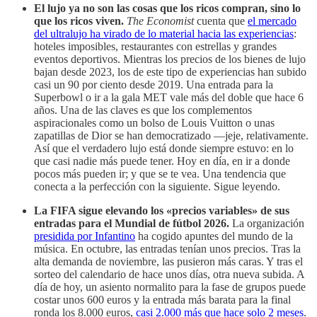
El lujo ya no son las cosas que los ricos compran, sino lo
que los ricos viven.
The Economist
cuenta que
el mercado
del ultralujo ha virado de lo material hacia las experiencias
:
hoteles imposibles, restaurantes con estrellas y grandes
eventos deportivos. Mientras los precios de los bienes de lujo
bajan desde 2023, los de este tipo de experiencias han subido
casi un 90 por ciento desde 2019. Una entrada para la
Superbowl o ir a la gala MET vale más del doble que hace 6
años. Una de las claves es que los complementos
aspiracionales como un bolso de Louis Vuitton o unas
zapatillas de Dior se han democratizado —jeje, relativamente.
Así que el verdadero lujo está donde siempre estuvo: en lo
que casi nadie más puede tener. Hoy en día, en ir a donde
pocos más pueden ir; y que se te vea. Una tendencia que
conecta a la perfección con la siguiente. Sigue leyendo.
La FIFA sigue elevando los «precios variables» de sus
entradas para el Mundial de fútbol 2026.
La organización
presidida por Infantino
ha cogido apuntes del mundo de la
música. En octubre, las entradas tenían unos precios. Tras la
alta demanda de noviembre, las pusieron más caras. Y tras el
sorteo del calendario de hace unos días, otra nueva subida. A
día de hoy, un asiento normalito para la fase de grupos puede
costar unos 600 euros y la entrada más barata para la final
ronda los 8.000 euros,
casi 2.000 más que hace solo 2 meses
.