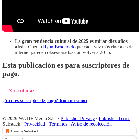
La gran tendencia cultural de 2025 es mirar diez años
atrás.
Cuenta
Ryan Broderick
que cada vez más rincones de
internet parecen obsesionados con volver a 2015:
Esta publicación es para suscriptores de
pago.
Suscribirse
¿Ya eres suscriptor de pago?
Iniciar sesión
© 2026 WATIF Media S.L.
·
Publisher Privacy
∙
Publisher Terms
Substack
·
Privacidad
∙
Términos
∙
Aviso de recolección
Crea tu Substack