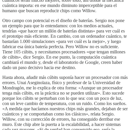
cuánticos serán mucho mejores, sobre todo, ahí donde la mecánica
cuántica importa: en ese mundo diminuto imperceptible para el
humano que buscan reproducir chips como Willow.
Otro campo con potencial es el diseño de baterías. Sergio nos pone
un ejemplo para que lo entendamos: con los medios actuales,
tendrías «que hacer un millón de baterías distintas» para ver cuál es
el prototipo más eficiente. En cambio, con un ordenador cuántico, te
bastarían 1.000 simulaciones «para ver cuál es la mejor», y luego
fabricar esa única batería perfecta. Pero Willow no es suficiente.
Tiene 105 cúbits, y necesitamos procesadores «que tengan millones
de cúbits», dice Sergio. En ese punto, la computación cuántica
cambiará el mundo y, desde el laboratorio de Google, creen haber
dado un paso decisivo hacia ese destino.
Hasta ahora, añadir más cúbits suponía hacer un procesador con más
errores. Unai Aseginolaza, físico y profesor de la Universidad de
Mondragón, me lo explica de otra forma: «Aunque un procesador
tenga más cúbits, en la práctica no se pueden utilizar». Esto sucede
porque los cúbits se perturban con lo que sea: con un poco de luz,
con un leve cambio de temperatura, con un ruido. Como los sueños.
«A medida que hacíamos nuestros chips más grandes, dejaban de ser
cuánticos y se comportaban como los clásicos», relata Sergio.
Willow, con su corrección de errores, ha conseguido derribar ese
muro. Este chip abre la puerta a la escalabilidad, a hacer sistemas
cada vez mayores. «Si de verdad han conseguido eso, sería la