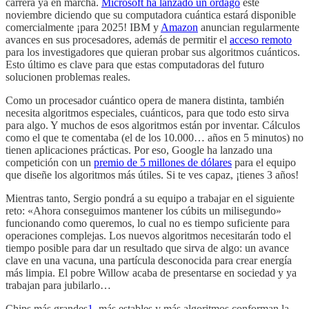
carrera ya en marcha.
Microsoft ha lanzado un órdago
este
noviembre diciendo que su computadora cuántica estará disponible
comercialmente ¡para 2025! IBM y
Amazon
anuncian regularmente
avances en sus procesadores, además de permitir el
acceso remoto
para los investigadores que quieran probar sus algoritmos cuánticos.
Esto último es clave para que estas computadoras del futuro
solucionen problemas reales.
Como un procesador cuántico opera de manera distinta, también
necesita algoritmos especiales, cuánticos, para que todo esto sirva
para algo. Y muchos de esos algoritmos están por inventar. Cálculos
como el que te comentaba (el de los 10.000… años en 5 minutos) no
tienen aplicaciones prácticas. Por eso, Google ha lanzado una
competición con un
premio de 5 millones de dólares
para el equipo
que diseñe los algoritmos más útiles. Si te ves capaz, ¡tienes 3 años!
Mientras tanto, Sergio pondrá a su equipo a trabajar en el siguiente
reto: «Ahora conseguimos mantener los cúbits un milisegundo»
funcionando como queremos, lo cual no es tiempo suficiente para
operaciones complejas. Los nuevos algoritmos necesitarán todo el
tiempo posible para dar un resultado que sirva de algo: un avance
clave en una vacuna, una partícula desconocida para crear energía
más limpia. El pobre Willow acaba de presentarse en sociedad y ya
trabajan para jubilarlo…
Chips más grandes
1
, más estables y más algoritmos conforman la