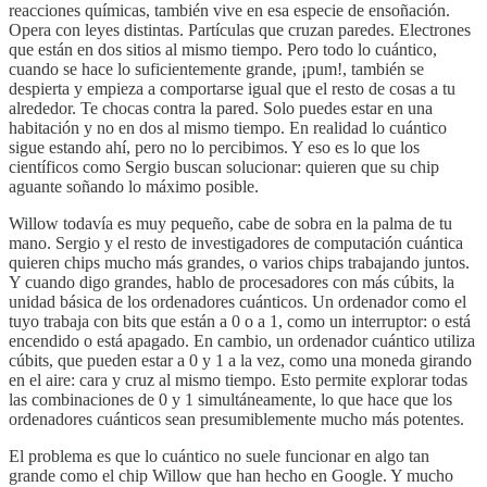
reacciones químicas, también vive en esa especie de ensoñación.
Opera con leyes distintas. Partículas que cruzan paredes. Electrones
que están en dos sitios al mismo tiempo. Pero todo lo cuántico,
cuando se hace lo suficientemente grande, ¡pum!, también se
despierta y empieza a comportarse igual que el resto de cosas a tu
alrededor. Te chocas contra la pared. Solo puedes estar en una
habitación y no en dos al mismo tiempo. En realidad lo cuántico
sigue estando ahí, pero no lo percibimos. Y eso es lo que los
científicos como Sergio buscan solucionar: quieren que su chip
aguante soñando lo máximo posible.
Willow todavía es muy pequeño, cabe de sobra en la palma de tu
mano. Sergio y el resto de investigadores de computación cuántica
quieren chips mucho más grandes, o varios chips trabajando juntos.
Y cuando digo grandes, hablo de procesadores con más cúbits, la
unidad básica de los ordenadores cuánticos. Un ordenador como el
tuyo trabaja con bits que están a 0 o a 1, como un interruptor: o está
encendido o está apagado. En cambio, un ordenador cuántico utiliza
cúbits, que pueden estar a 0 y 1 a la vez, como una moneda girando
en el aire: cara y cruz al mismo tiempo. Esto permite explorar todas
las combinaciones de 0 y 1 simultáneamente, lo que hace que los
ordenadores cuánticos sean presumiblemente mucho más potentes.
El problema es que lo cuántico no suele funcionar en algo tan
grande como el chip Willow que han hecho en Google. Y mucho