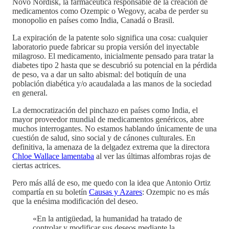
Novo Nordisk, la farmacéutica responsable de la creación de
medicamentos como Ozempic o Wegovy, acaba de perder su
monopolio en países como India, Canadá o Brasil.
La expiración de la patente solo significa una cosa: cualquier
laboratorio puede fabricar su propia versión del inyectable
milagroso. El medicamento, inicialmente pensado para tratar la
diabetes tipo 2 hasta que se descubrió su potencial en la pérdida
de peso, va a dar un salto abismal: del botiquín de una
población diabética y/o acaudalada a las manos de la sociedad
en general.
La democratización del pinchazo en países como India, el
mayor proveedor mundial de medicamentos genéricos, abre
muchos interrogantes. No estamos hablando únicamente de una
cuestión de salud, sino social y de cánones culturales. En
definitiva, la amenaza de la delgadez extrema que la directora
Chloe Wallace lamentaba
al ver las últimas alfombras rojas de
ciertas actrices.
Pero más allá de eso, me quedo con la idea que Antonio Ortiz
compartía en su boletín
Causas y Azares
: Ozempic no es más
que la enésima modificación del deseo.
«En la antigüedad, la humanidad ha tratado de
controlar y modificar sus deseos mediante la