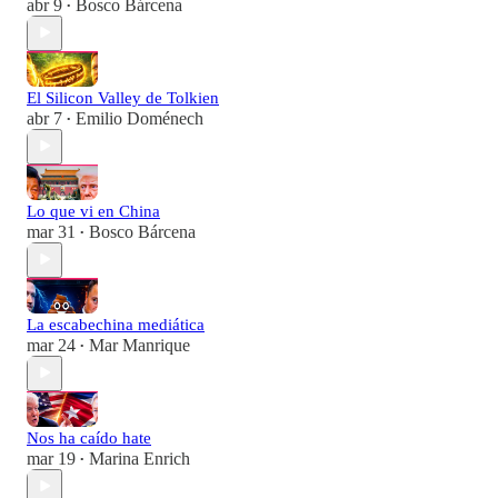
abr 9
Bosco Bárcena
•
El Silicon Valley de Tolkien
abr 7
Emilio Doménech
•
Lo que vi en China
mar 31
Bosco Bárcena
•
La escabechina mediática
mar 24
Mar Manrique
•
Nos ha caído hate
mar 19
Marina Enrich
•