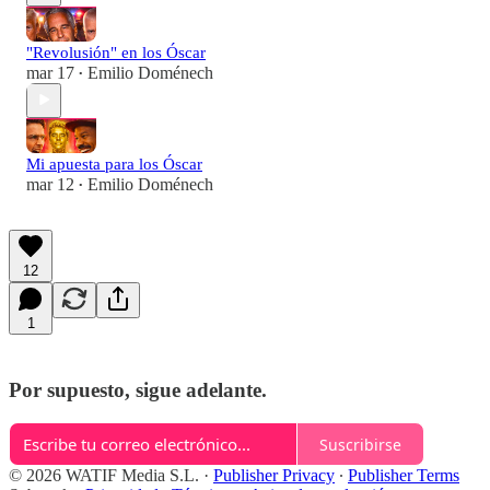
"Revolusión" en los Óscar
mar 17
Emilio Doménech
•
Mi apuesta para los Óscar
mar 12
Emilio Doménech
•
12
1
Por supuesto, sigue adelante.
Suscribirse
© 2026 WATIF Media S.L.
·
Publisher Privacy
∙
Publisher Terms