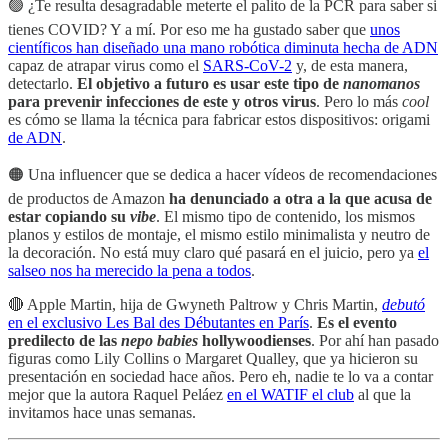
🟢 ¿Te resulta desagradable meterte el palito de la PCR para saber si
tienes COVID? Y a mí. Por eso me ha gustado saber que
unos
científicos han diseñado una mano robótica diminuta hecha de ADN
capaz de atrapar virus como el
SARS-CoV-2
y, de esta manera,
detectarlo.
El objetivo a futuro es usar este tipo de
nanomanos
para prevenir infecciones de este y otros virus
. Pero lo más
cool
es cómo se llama la técnica para fabricar estos dispositivos: origami
de ADN
.
🟠
Una influencer que se dedica a hacer vídeos de recomendaciones
de productos de Amazon
ha denunciado a otra a la que acusa de
estar copiando su
vibe
. El mismo tipo de contenido, los mismos
planos y estilos de montaje, el mismo estilo minimalista y neutro de
la decoración. No está muy claro qué pasará en el juicio, pero ya
el
salseo nos ha merecido la pena a todos
.
🔴 Apple Martin, hija de Gwyneth Paltrow y Chris Martin,
debutó
en el exclusivo Les Bal des Débutantes en París
.
Es el evento
predilecto de las
nepo babies
hollywoodienses
. Por ahí han pasado
figuras como Lily Collins o Margaret Qualley, que ya hicieron su
presentación en sociedad hace años. Pero eh, nadie te lo va a contar
mejor que la autora Raquel Peláez
en el WATIF el club
al que la
invitamos hace unas semanas.