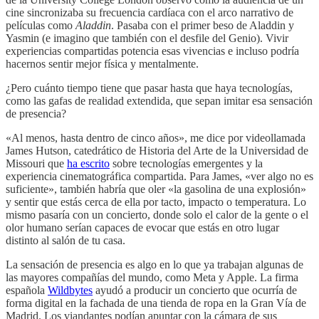
cine sincronizaba su frecuencia cardíaca con el arco narrativo de
películas como
Aladdin
. Pasaba con el primer beso de Aladdin y
Yasmin (e imagino que también con el desfile del Genio). Vivir
experiencias compartidas potencia esas vivencias e incluso podría
hacernos sentir mejor física y mentalmente.
¿Pero cuánto tiempo tiene que pasar hasta que haya tecnologías,
como las gafas de realidad extendida, que sepan imitar esa sensación
de presencia?
«Al menos, hasta dentro de cinco años», me dice por videollamada
James Hutson, catedrático de Historia del Arte de la Universidad de
Missouri que
ha escrito
sobre tecnologías emergentes y la
experiencia cinematográfica compartida. Para James, «ver algo no es
suficiente», también habría que oler «la gasolina de una explosión»
y sentir que estás cerca de ella por tacto, impacto o temperatura. Lo
mismo pasaría con un concierto, donde solo el calor de la gente o el
olor humano serían capaces de evocar que estás en otro lugar
distinto al salón de tu casa.
La sensación de presencia es algo en lo que ya trabajan algunas de
las mayores compañías del mundo, como Meta y Apple. La firma
española
Wildbytes
ayudó a producir un concierto que ocurría de
forma digital en la fachada de una tienda de ropa en la Gran Vía de
Madrid. Los viandantes podían apuntar con la cámara de sus