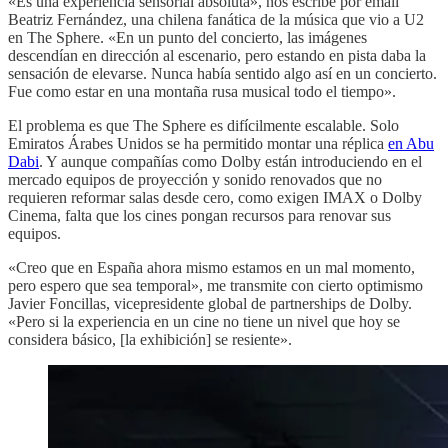
«Es una experiencia sensorial absoluta», nos escribe por email
Beatriz Fernández, una chilena fanática de la música que vio a U2
en The Sphere. «En un punto del concierto, las imágenes
descendían en dirección al escenario, pero estando en pista daba la
sensación de elevarse. Nunca había sentido algo así en un concierto.
Fue como estar en una montaña rusa musical todo el tiempo».
El problema es que The Sphere es difícilmente escalable. Solo
Emiratos Árabes Unidos se ha permitido montar una réplica
en Abu
Dabi
. Y aunque compañías como Dolby están introduciendo en el
mercado equipos de proyección y sonido renovados que no
requieren reformar salas desde cero, como exigen IMAX o Dolby
Cinema, falta que los cines pongan recursos para renovar sus
equipos.
«Creo que en España ahora mismo estamos en un mal momento,
pero espero que sea temporal», me transmite con cierto optimismo
Javier Foncillas, vicepresidente global de partnerships de Dolby.
«Pero si la experiencia en un cine no tiene un nivel que hoy se
considera básico, [la exhibición] se resiente».