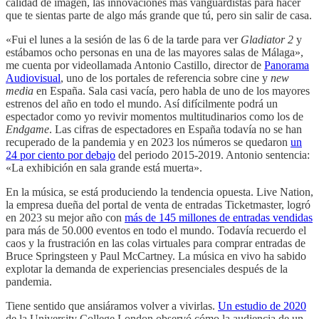
calidad de imagen, las innovaciones más vanguardistas para hacer
que te sientas parte de algo más grande que tú, pero sin salir de casa.
«Fui el lunes a la sesión de las 6 de la tarde para ver
Gladiator 2
y
estábamos ocho personas en una de las mayores salas de Málaga»,
me cuenta por videollamada Antonio Castillo, director de
Panorama
Audiovisual
, uno de los portales de referencia sobre cine y
new
media
en España. Sala casi vacía, pero habla de uno de los mayores
estrenos del año en todo el mundo. Así difícilmente podrá un
espectador como yo revivir momentos multitudinarios como los de
Endgame
. Las cifras de espectadores en España todavía no se han
recuperado de la pandemia y en 2023 los números se quedaron
un
24 por ciento por debajo
del periodo 2015-2019. Antonio sentencia:
«La exhibición en sala grande está muerta».
En la música, se está produciendo la tendencia opuesta. Live Nation,
la empresa dueña del portal de venta de entradas Ticketmaster, logró
en 2023 su mejor año con
más de 145 millones de entradas vendidas
para más de 50.000 eventos en todo el mundo. Todavía recuerdo el
caos y la frustración en las colas virtuales para comprar entradas de
Bruce Springsteen y Paul McCartney. La música en vivo ha sabido
explotar la demanda de experiencias presenciales después de la
pandemia.
Tiene sentido que ansiáramos volver a vivirlas.
Un estudio de 2020
de la University College London observó cómo la audiencia de un