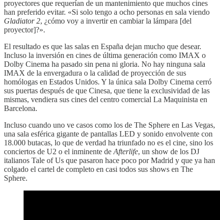
proyectores que requerían de un mantenimiento que muchos cines
han preferido evitar. «Si solo tengo a ocho personas en sala viendo
Gladiator 2
, ¿cómo voy a invertir en cambiar la lámpara [del
proyector]?».
El resultado es que las salas en España dejan mucho que desear.
Incluso la inversión en cines de última generación como IMAX o
Dolby Cinema ha pasado sin pena ni gloria. No hay ninguna sala
IMAX de la envergadura o la calidad de proyección de sus
homólogas en Estados Unidos. Y la única sala Dolby Cinema cerró
sus puertas después de que Cinesa, que tiene la exclusividad de las
mismas, vendiera sus cines del centro comercial La Maquinista en
Barcelona.
Incluso cuando uno ve casos como los de The Sphere en Las Vegas,
una sala esférica gigante de pantallas LED y sonido envolvente con
18.000 butacas, lo que de verdad ha triunfado no es el cine, sino los
conciertos de U2 o el inminente de
Afterlife
, un show de los DJ
italianos Tale of Us que pasaron hace poco por Madrid y que ya han
colgado el cartel de completo en casi todos sus shows en The
Sphere.