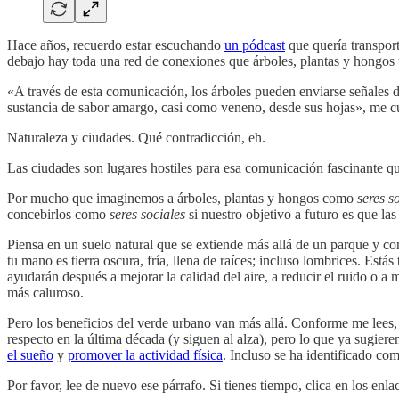
Hace años, recuerdo estar escuchando
un pódcast
que quería transport
debajo hay toda una red de conexiones que árboles, plantas y hongos usa
«A través de esta comunicación, los árboles pueden enviarse señales de
sustancia de sabor amargo, casi como veneno, desde sus hojas», me c
Naturaleza y ciudades. Qué contradicción, eh.
Las ciudades son lugares hostiles para esa comunicación fascinante qu
Por mucho que imaginemos a árboles, plantas y hongos como
seres so
concebirlos como
seres sociales
si nuestro objetivo a futuro es que las
Piensa en un suelo natural que se extiende más allá de un parque y co
tu mano es tierra oscura, fría, llena de raíces; incluso lombrices. Es
ayudarán después a mejorar la calidad del aire, a reducir el ruido o a
más caluroso.
Pero los beneficios del verde urbano van más allá. Conforme me lees, 
respecto en la última década (y siguen al alza), pero lo que ya sugier
el sueño
y
promover la actividad física
. Incluso se ha identificado co
Por favor, lee de nuevo ese párrafo. Si tienes tiempo, clica en los e