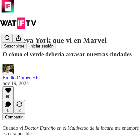
La Nueva York que vi en Marvel
Suscribirse
Iniciar sesión
O cómo el verde debería arrasar nuestras ciudades
Emilio Doménech
nov 19, 2024
60
8
2
Compartir
Cuando vi
Doctor Extraño en el Multiverso de la locura
me enamoré de
eso era posible.