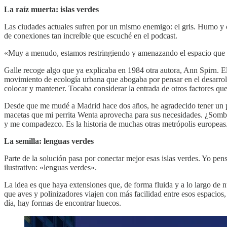
La raíz muerta: islas verdes
Las ciudades actuales sufren por un mismo enemigo: el gris. Humo y c
de conexiones tan increíble que escuché en el podcast.
«Muy a menudo, estamos restringiendo y amenazando el espacio que la 
Galle recoge algo que ya explicaba en 1984 otra autora, Ann Spirn. E
movimiento de ecología urbana que abogaba por pensar en el desarrollo
colocar y mantener. Tocaba considerar la entrada de otros factores que 
Desde que me mudé a Madrid hace dos años, he agradecido tener un pa
macetas que mi perrita Wenta aprovecha para sus necesidades. ¿Sombra
y me compadezco. Es la historia de muchas otras metrópolis europeas
La semilla: lenguas verdes
Parte de la solución pasa por conectar mejor esas islas verdes. Yo pen
ilustrativo: «lenguas verdes».
La idea es que haya extensiones que, de forma fluida y a lo largo de n
que aves y polinizadores viajen con más facilidad entre esos espacios
día, hay formas de encontrar huecos.