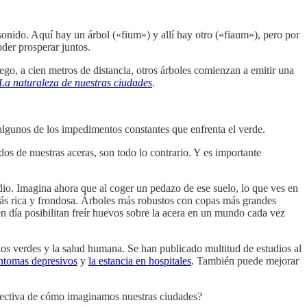
onido. Aquí hay un árbol («fium») y allí hay otro («fiaum»), pero por
oder prosperar juntos.
ego, a cien metros de distancia, otros árboles comienzan a emitir una
La naturaleza de nuestras ciudades
.
 algunos de los impedimentos constantes que enfrenta el verde.
s de nuestras aceras, son todo lo contrario. Y es importante
edio. Imagina ahora que al coger un pedazo de ese suelo, lo que ves en
á más rica y frondosa. Árboles más robustos con copas más grandes
en día posibilitan freír huevos sobre la acera en un mundo cada vez
ios verdes y la salud humana. Se han publicado multitud de estudios al
íntomas depresivos
y
la estancia en hospitales
. También puede mejorar
rspectiva de cómo imaginamos nuestras ciudades?