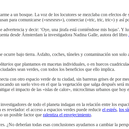
arme a un bosque. La voz de los locutores se mezclaba con efectos de s
n para comunicarse («srsrsrsrs»), comerciar («tric, tric, tric») y así p
 advertencia y decir: ‘Oye, una jirafa está comiéndose mis hojas’. Y lu
uenta desde Ámsterdam la investigadora Nadina Galle, autora del libro
e ocurre bajo tierra. Asfalto, coches, túneles y contaminación son solo
litarios
que plantamos en macetas individuales, o en huecos cuadriculado
 ciudades sean verdes, con todos los beneficios que ello implica.
necta con otro espacio verde de tu ciudad, sin barreras grises de por m
tás tocando un suelo vivo en el que la vegetación que salga después ser
 mitigar el impacto de las «islas de calor», microclimas urbanos que hoy 
investigadores de todo el planeta indagan en la relación entre los espac
en es revelador: el acceso a espacios verdes puede reducir
el estrés
,
los s
mo un posible factor que
ralentiza el envejecimiento
.
nlaces. ¿No deberían todas esas conclusiones ayudarnos a cambiar la pe