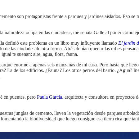
emento son protagonistas frente a parques y jardines aislados. Eso se
naturaleza ocupa en las ciudades», me señala Galle al poner como ejem
lla definió este problema en un libro muy influyente llamado
El jardín 
 de las ciudades de otra forma. Atrás debían quedar las urbes pensadas
igual te suenan: aire, agua, flora, fauna.
rque enorme a apenas seis manzanas de mi casa. Pero hasta que llego a
? La de los edificios. ¿Fauna? Los otros perros del barrio. ¿Agua? Ine
.
sé en puentes, pero
Paula García
, arquitecta y consultora en proyectos
uestras junglas de cemento, lleven la vegetación desde parques arbolados
, fomentando la biodiversidad que luego consigue esa tierra rica que ta