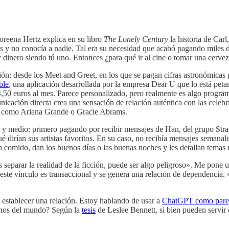
reena Hertz explica en su libro
The Lonely Century
la historia de Carl
 y no conocía a nadie. Tal era su necesidad que acabó pagando miles de
ar dinero siendo tú uno. Entonces ¿para qué ir al cine o tomar una cer
ión: desde los Meet and Greet, en los que se pagan cifras astronómicas p
ble
, una aplicación desarrollada por la empresa Dear U que lo está peta
,50 euros al mes. Parece personalizado, pero realmente es algo progra
omunicación directa crea una sensación de relación auténtica con las cel
les como Ariana Grande o Gracie Abrams.
 y medio: primero pagando por recibir mensajes de Han, del grupo Str
 dirían sus artistas favoritos. En su caso, no recibía mensajes semana
han comido, dan los buenos días o las buenas noches y les detallan temas
s separar la realidad de la ficción, puede ser algo peligroso». Me pone 
 este vínculo es transaccional y se genera una relación de dependencia. 
 establecer una relación. Estoy hablando de usar a
ChatGPT como pare
arnos del mundo? Según la
tesis
de Leslee Bennett, si bien pueden servir