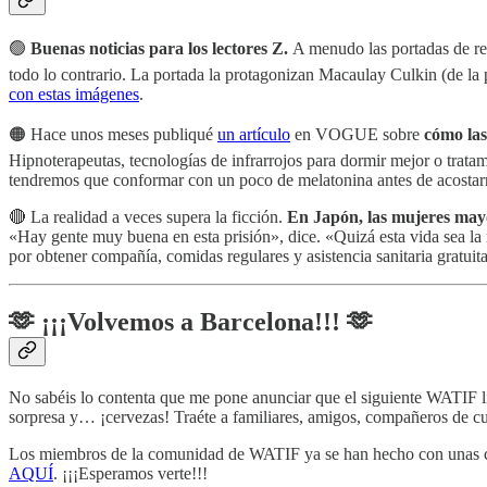
🟢
Buenas noticias para los lectores Z.
A menudo las portadas de rev
todo lo contrario. La portada la protagonizan Macaulay Culkin (de la 
con estas imágenes
.
🟠 Hace unos meses publiqué
un artículo
en VOGUE sobre
cómo las
Hipnoterapeutas, tecnologías de infrarrojos para dormir mejor o tratam
tendremos que conformar con un poco de melatonina antes de acostar
🔴 La realidad a veces supera la ficción.
En Japón, las mujeres mayo
«Hay gente muy buena en esta prisión», dice. «Quizá esta vida sea la m
por obtener compañía, comidas regulares y asistencia sanitaria gratuita
🫶 ¡¡¡Volvemos a Barcelona!!! 🫶
No sabéis lo contenta que me pone anunciar que el siguiente WATIF l
sorpresa y… ¡cervezas! Traéte a familiares, amigos, compañeros de c
Los miembros de la comunidad de WATIF ya se han hecho con unas cuan
AQUÍ
. ¡¡¡Esperamos verte!!!