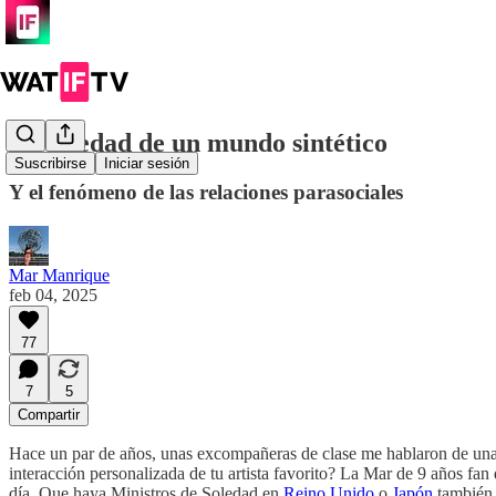
La soledad de un mundo sintético
Suscribirse
Iniciar sesión
Y el fenómeno de las relaciones parasociales
Mar Manrique
feb 04, 2025
77
7
5
Compartir
Hace un par de años, unas excompañeras de clase me hablaron de una ap
interacción personalizada de tu artista favorito? La Mar de 9 años fa
día. Que haya Ministros de Soledad en
Reino Unido
o
Japón
también 