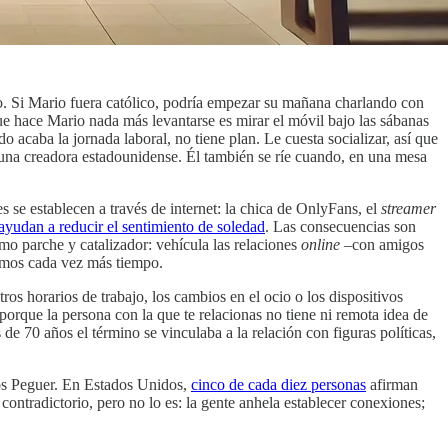
. Si Mario fuera católico, podría empezar su mañana charlando con
ue hace Mario nada más levantarse es mirar el móvil bajo las sábanas
caba la jornada laboral, no tiene plan. Le cuesta socializar, así que
 una creadora estadounidense. Él también se ríe cuando, en una mesa
 se establecen a través de internet: la chica de OnlyFans, el
streamer
 ayudan a reducir el sentimiento de soledad
. Las consecuencias son
omo parche y catalizador: vehícula las relaciones
online
–con amigos
samos cada vez más tiempo.
tros horarios de trabajo, los cambios en el ocio o los dispositivos
 porque la persona con la que te relacionas no tiene ni remota idea de
de 70 años el término se vinculaba a la relación con figuras políticas,
los Peguer. En Estados Unidos,
cinco de cada diez personas
afirman
ntradictorio, pero no lo es: la gente anhela establecer conexiones;