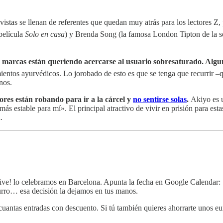
istas se llenan de referentes que quedan muy atrás para los lectores Z
película
Solo en casa
) y Brenda Song (la famosa London Tipton de la s
 marcas están queriendo acercarse al usuario sobresaturado. Alg
ientos ayurvédicos. Lo jorobado de esto es que se tenga que recurrir –qui
nos.
res están robando para ir a la cárcel y
no sentirse solas
.
Akiyo es 
ás estable para mí». El principal atractivo de vivir en prisión para est
.
ive! lo celebramos en Barcelona. Apunta la fecha en Google Calendar: 
urro… esa decisión la dejamos en tus manos.
tas entradas con descuento. Si tú también quieres ahorrarte unos euri