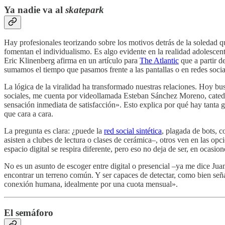
Ya nadie va al
skatepark
Hay profesionales teorizando sobre los motivos detrás de la soledad q
fomentan el individualismo. Es algo evidente en la realidad adolescen
Eric Klinenberg afirma en un artículo para
The Atlantic
que a partir d
sumamos el tiempo que pasamos frente a las pantallas o en redes socia
La lógica de la viralidad ha transformado nuestras relaciones. Hoy bus
sociales, me cuenta por videollamada Esteban Sánchez Moreno, cated
sensación inmediata de satisfacción». Esto explica por qué hay tanta 
que cara a cara.
La pregunta es clara: ¿puede la
red social sintética
, plagada de bots, c
asisten a clubes de lectura o clases de cerámica–, otros ven en las o
espacio digital se respira diferente, pero eso no deja de ser, en ocasione
No es un asunto de escoger entre digital o presencial –ya me dice J
encontrar un terreno común. Y ser capaces de detectar, como bien señ
conexión humana, idealmente por una cuota mensual».
El semáforo