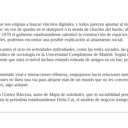
ue nos empuja a buscar vínculos digitales, y todos parecen apuntar al m
te: en vez de quedar en el
skatepark
o la tienda de chuches del barrio, a
e 1970 el gobierno estadounidense ralentizó la construcción de espacio
les, podemos encontrar una posible explicación al aislamiento social.
camos el ocio en actividades individuales, como las redes sociales, las
rático de sociología en la Universidad Complutense de Madrid. Según é
gente que mira el móvil incluso estando rodeada de amigos en un bar; p
ontenido viral e interacciones efímeras, empujarnos hacia relaciones tam
pciones en línea una vía para alejarse más de un mundo que no les conv
s, algo aislante.
uan Gómez Bárcena, autor de
Mapa de soledades
, que ni sociabilidad pe
ala la periodista estadounidense Delia Cai, el modelo de negocio trampo