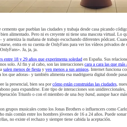
 cemento que pueblan las ciudades y trabaja desde casa picando código
bien alimentado. Pero ni es creyente ni tiene una mascota virtual. Lo q
 y ameniza la mañana de trabajo escuchando diferentes pódcast. Cuando a
ostarse, entra en su cuenta de OnlyFans para ver los vídeos privados de
OnlyFans». Ja, ja, ja.
es entre 18 y 29 años que experimenta soledad
en España. Sus relaciones
os solo. Al fin y al cabo, son las interacciones
cara a cara las que más
ía
salen menos de fiesta
y
ven menos a sus amigos
. Internet funciona c
 a los que adoras– y también alimenta esa madriguera digital donde pa
re la presencial, bien sea por
cómo están construidas las ciudades
, nues
 abono para expandirse. Este tipo de interacciones son unidireccionales,
e Operación Triunfo o con el miembro de una
boy band
, aunque hace más 
 con grupos musicales como los Jonas Brothers o influencers como Car
ho más común entre los hombres jóvenes de 16 a 24 años. Puede sonar co
 ellas, no existe el rechazo y siempre tiene cabida la aceptación.