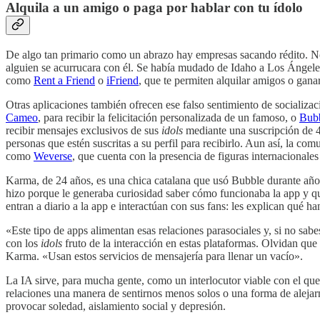
Alquila a un amigo o paga por hablar con tu ídolo
De algo tan primario como un abrazo hay empresas sacando rédito. No
alguien se acurrucara con él. Se había mudado de Idaho a Los Ángeles
como
Rent a Friend
o
iFriend
, que te permiten alquilar amigos o gan
Otras aplicaciones también ofrecen ese falso sentimiento de socializac
Cameo
, para recibir la felicitación personalizada de un famoso, o
Bub
recibir mensajes exclusivos de sus
idols
mediante una suscripción de 4
personas que estén suscritas a su perfil para recibirlo. Aun así, la c
como
Weverse
, que cuenta con la presencia de figuras internaciona
Karma, de 24 años, es una chica catalana que usó Bubble durante año
hizo porque le generaba curiosidad saber cómo funcionaba la app y qué
entran a diario a la app e interactúan con sus fans: les explican qué 
«Este tipo de apps alimentan esas relaciones parasociales y, si no sabe
con los
idols
fruto de la interacción en estas plataformas. Olvidan que
Karma. «Usan estos servicios de mensajería para llenar un vacío».
La IA sirve, para mucha gente, como un interlocutor viable con el que
relaciones una manera de sentirnos menos solos o una forma de alej
provocar soledad, aislamiento social y depresión.