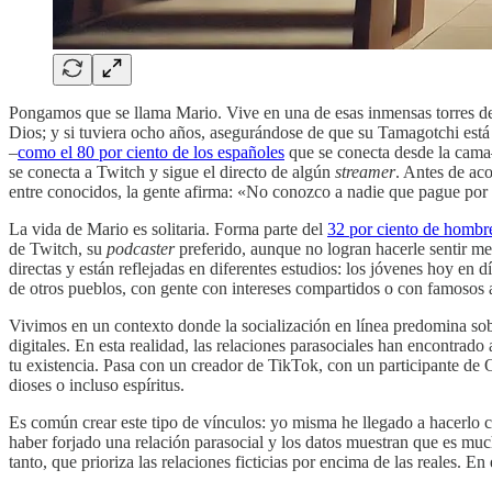
Pongamos que se llama Mario. Vive en una de esas inmensas torres de
Dios; y si tuviera ocho años, asegurándose de que su Tamagotchi está 
–
como el 80 por ciento de los españoles
que se conecta desde la cama–
se conecta a Twitch y sigue el directo de algún
streamer
. Antes de ac
entre conocidos, la gente afirma: «No conozco a nadie que pague por 
La vida de Mario es solitaria. Forma parte del
32 por ciento de hombr
de Twitch, su
podcaster
preferido, aunque no logran hacerle sentir men
directas y están reflejadas en diferentes estudios: los jóvenes hoy en d
de otros pueblos, con gente con intereses compartidos o con famosos
Vivimos en un contexto donde la socialización en línea predomina sob
digitales. En esta realidad, las relaciones parasociales han encontrado
tu existencia. Pasa con un creador de TikTok, con un participante d
dioses o incluso espíritus.
Es común crear este tipo de vínculos: yo misma he llegado a hacerlo
haber forjado una relación parasocial y los datos muestran que es muc
tanto, que prioriza las relaciones ficticias por encima de las reales. En