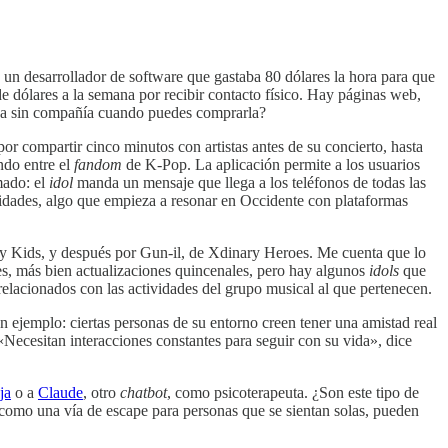
, un desarrollador de software que gastaba 80 dólares la hora para que
 dólares a la semana por recibir contacto físico. Hay páginas web,
veza sin compañía cuando puedes comprarla?
or compartir cinco minutos con artistas antes de su concierto, hasta
ndo entre el
fandom
de K-Pop. La aplicación permite a los usuarios
mado: el
idol
manda un mensaje que llega a los teléfonos de todas las
ebridades, algo que empieza a resonar en Occidente con plataformas
ay Kids, y después por Gun-il, de Xdinary Heroes. Me cuenta que lo
les, más bien actualizaciones quincenales, pero hay algunos
idols
que
 relacionados con las actividades del grupo musical al que pertenecen.
un ejemplo: ciertas personas de su entorno creen tener una amistad real
«Necesitan interacciones constantes para seguir con su vida», dice
ja
o a
Claude
, otro
chatbot
, como psicoterapeuta. ¿Son este tipo de
 como una vía de escape para personas que se sientan solas, pueden