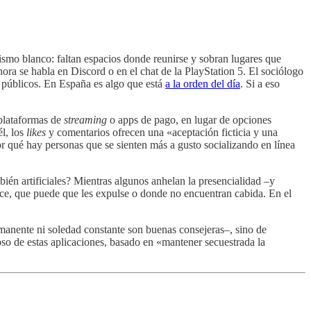
ismo blanco: faltan espacios donde reunirse y sobran lugares que
hora se habla en Discord o en el chat de la PlayStation 5. El sociólogo
s públicos. En España es algo que está
a la orden del día
. Si a eso
 plataformas de
streaming
o apps de pago, en lugar de opciones
l, los
likes
y comentarios ofrecen una «aceptación ficticia y una
or qué hay personas que se sienten más a gusto socializando en línea
bién artificiales? Mientras algunos anhelan la presencialidad –y
ence, que puede que les expulse o donde no encuentran cabida. En el
rmanente ni soledad constante son buenas consejeras–, sino de
so de estas aplicaciones, basado en «mantener secuestrada la