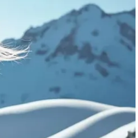
cuando entra en juego un factor tan impredecible como el tiempo. Las
to, hay empresas contratando a meteorólogos para que les ayuden a
ia para ayudar a sus diseñadores a anticipar el clima y así planificar
 nuestro armario gracias a aplicaciones como
Lookiero
o
Stitch Fix
.
ir en casa una caja con piezas que, en teoría, encajan con tu forma