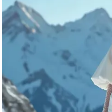
La campaña que Neural Fashion creó para Pronovias es solo un ejempl
casas de moda lo saben: un pequeño vaivén meteorológico puede afecta
anticiparse. No es algo novedoso. Ya en 2007, el conglomerado de 
mejor los envíos de ropa a los minoristas.
Entonces, ¿elegimos cómo vestimos o lo decide el alg
Las marcas no son las únicas que usan la IA para predecir las tendenc
Estas apps recomiendan prendas basadas en nuestros gustos y datos de
de vestir.