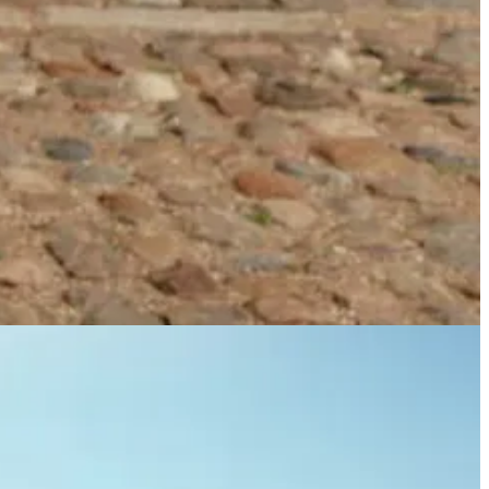
s con tantos puntos de venta como las suyas, los datos son clave.
 almacenar muchísima mercancía que no se vende al final de la
. Gonzalo me pone un ejemplo: imagina que quieres crear 20 versiones
bados. Con la IA, no pasa. «Tienes 100 imágenes en un minuto con
que se proponen hasta la gestión de turnos del personal según la
ón de
Neural Fashion
, una startup catalana pionera en su sector. La
ia artificial nos permite hacer cosas que en un proceso de producción
sí tienes que asegurarte de que las condiciones meteorológicas sean