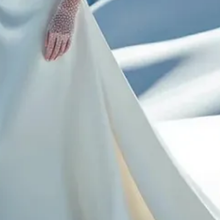
recen demasiado preocupadas. Erea Louro, estilista y divulgadora de 
ien la IA puede ser útil en la toma de decisiones, hay cosas que aún 