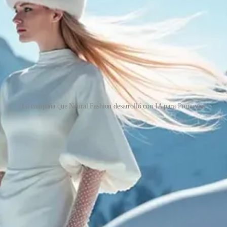
La campaña que Neural Fashion desarrolló con IA para Pronovias
o de cómo la tecnología permite trabajar con mayor precisión, incluso 
r a la producción y dejar miles de prendas sin vender. En este contex
moda
Liz Claiborne
contrató a un meteorólogo de la Universidad de Columb
oritmo?
ias y crear colecciones; ahora los algoritmos también se han colado en
 comportamiento. Basta con responder unas cuantas preguntas para recib