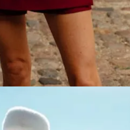
 GIII (Karl Lagerfeld, DKNY, Donna Karan), me explica que, para marca
t
. Hablamos de cantidades donde un error puede suponer que tengas que
ria conocida por el desperdicio; también en la creación de los diseños
o conceptual y retoque manual en Photoshop para ajustar colores y aca
n todas las facetas del proceso creativo y comercial: desde los diseños 
el desarrollo de campañas de marketing. Este último es el campo de acci
blicitarias, lo que les permite reducir costes. «Al final, la inteligenc
a de Neural Fashion.
na campaña navideña ambientada en la nieve. «Para hacer una campaña a
 la IA, es mucho más fácil», añade.