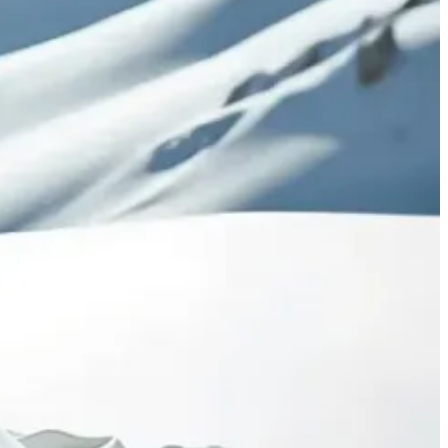
moda, e Inés Arroyo, fundadora de LAAGAM, responden a esta y otras
no puede prever. Por ejemplo, cómo nos queda una prenda… o cómo nos