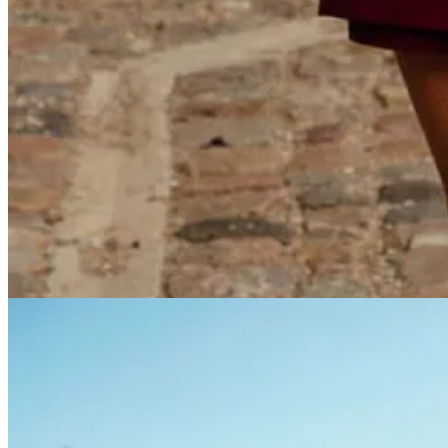
Gonzalo Solla, especialista en Business Intelligence en Pepe Jeans y
«Es importante saber cuántas camisetas vamos a producir con un
prin
temporada. Eso se traduce en dinero», me dice por videollamada.
Pero la IA no solo ayuda a combatir la sobreproducción en una indust
distintas de una cazadora. Normalmente, eso implica horas de trabaj
opciones muy distintas entre sí», me explica.
Así, la aplicación de la tecnología en la industria de la moda permea e
afluencia en tienda, el análisis del comportamiento del comprador o 
compañía usa la IA para ayudar a las firmas de moda a crear imágenes pu
tradicional no podríamos hacer», me explica Roser Bagó, cofundador
Lo ejemplifica con el caso de Pronovias, con quienes desarrollaron u
óptimas, llevar a las modelos a un entorno nevado, etcétera. Esto, con