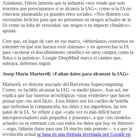
Asimismo, Oliver lamenta que la industria «nos vende que solo
tenemos que preocuparnos si se alcanza la IAG», como si la IA no
estuviese planteando ya grandes retos sociales. «Nos distraen con
escenarios ficticios para que no pensemos en riesgos actuales de la
IA como su falta de veracidad, sus sesgos o su impacto climático»,
apunta.
Cree que, en lugar de caer en ese marco, «deberíamos centrarnos en
entender en qué son buenos esos sistemas» y en aprovechar la IA
para «acelerar el descubrimiento científico en otros campos como la
física o la química». Google DeepMind marca el camino que,
subraya, debemos seguir.
Josep Maria Martorell: «Faltan datos para alcanzar la IAG»
Martorell, ex director asociado del Barcelona Supercomputing
Center, ve factible alcanzar la IAG «a medio plazo». Aun así, me
explica que hay barreras tecnológicas «muy evidentes» que hacen
pensar que «no será fácil». Esos límites son los cuellos de botella
que enfrentan la computación, los datos y los algoritmos, las tres
patas de la IA. Se refiere a que «cada vez es más difícil hacer
microprocesadores más pequeños y potentes», a que «los modelos
actuales ya se entrenan con casi todos los datos que hay en Internet»
—ergo, faltarán datos para una IA mucho más potente— y a que la
revolución actual
se basa en una fórmula inventada por Google en