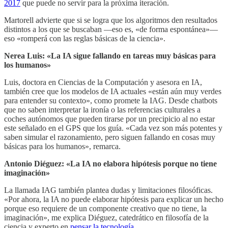
2017
que puede no servir para la próxima iteración.
Martorell advierte que si se logra que los algoritmos den resultados
distintos a los que se buscaban —eso es, «de forma espontánea»—
eso «romperá con las reglas básicas de la ciencia».
Nerea Luis: «La IA sigue fallando en tareas muy básicas para
los humanos»
Luis, doctora en Ciencias de la Computación y asesora en IA,
también cree que los modelos de IA actuales «están aún muy verdes
para entender su contexto», como promete la IAG. Desde chatbots
que no saben interpretar la ironía o las referencias culturales a
coches autónomos que pueden tirarse por un precipicio al no estar
este señalado en el GPS que los guía. «Cada vez son más potentes y
saben simular el razonamiento, pero siguen fallando en cosas muy
básicas para los humanos», remarca.
Antonio Diéguez: «La IA no elabora hipótesis porque no tiene
imaginación»
La llamada IAG también plantea dudas y limitaciones filosóficas.
«Por ahora, la IA no puede elaborar hipótesis para explicar un hecho
porque eso requiere de un componente creativo que no tiene, la
imaginación», me explica Diéguez, catedrático en filosofía de la
ciencia y experto en
pensar la tecnología
.