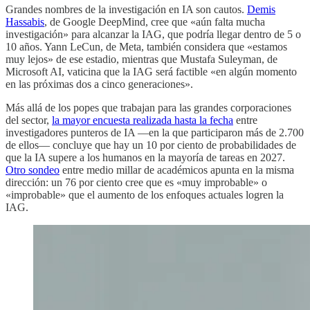
Grandes nombres de la investigación en IA son cautos.
Demis
Hassabis
, de Google DeepMind, cree que «aún falta mucha
investigación» para alcanzar la IAG, que podría llegar dentro de 5 o
10 años. Yann LeCun, de Meta, también considera que «estamos
muy lejos» de ese estadio, mientras que Mustafa Suleyman, de
Microsoft AI, vaticina que la IAG será factible «en algún momento
en las próximas dos a cinco generaciones».
Más allá de los popes que trabajan para las grandes corporaciones
del sector,
la mayor encuesta realizada hasta la fecha
entre
investigadores punteros de IA —en la que participaron más de 2.700
de ellos— concluye que hay un 10 por ciento de probabilidades de
que la IA supere a los humanos en la mayoría de tareas en 2027.
Otro sondeo
entre medio millar de académicos apunta en la misma
dirección: un 76 por ciento cree que es «muy improbable» o
«improbable» que el aumento de los enfoques actuales logren la
IAG.