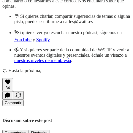
comentario o contestarnos a este correo. Nos encantará saber qué
opinas.
💬 Si quieres charlar, compartir sugerencias de temas o alguna
pista, puedes escribirme a carles@watif.es
🎙️Si quieres ver y/o escuchar nuestro pódcast, síguenos en
YouTube
y
Spotify
.
🐝 Y si quieres ser parte de la comunidad de WATIF y venir a
nuestros eventos digitales y presenciales, échale un vistazo a
nuestros niveles de membresía
.
🤝 Hasta la próxima,
34
Compartir
Discusión sobre este post
Comentarios
Restacks