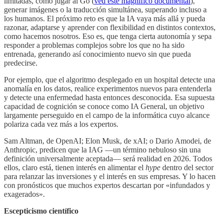
limitadas, como jugar al Go (
ved este magnífico documental
),
generar imágenes o la traducción simultánea, superando incluso a
los humanos. El próximo reto es que la IA vaya más allá y pueda
razonar, adaptarse y aprender con flexibilidad en distintos contextos,
como hacemos nosotros. Eso es, que tenga cierta autonomía y sepa
responder a problemas complejos sobre los que no ha sido
entrenada, generando así conocimiento nuevo sin que pueda
predecirse.
Por ejemplo, que el algoritmo desplegado en un hospital detecte una
anomalía en los datos, realice experimentos nuevos para entenderla
y detecte una enfermedad hasta entonces desconocida. Esa supuesta
capacidad de cognición se conoce como IA General, un objetivo
largamente perseguido en el campo de la informática cuyo alcance
polariza cada vez más a los expertos.
Sam Altman, de OpenAI; Elon Musk, de xAI; o Dario Amodei, de
Anthropic, predicen que la IAG —un término nebuloso sin una
definición universalmente aceptada— será realidad en 2026. Todos
ellos, claro está, tienen interés en alimentar el
hype
dentro del sector
para relanzar las inversiones y el interés en sus empresas. Y lo hacen
con pronósticos que muchos expertos descartan por «infundados y
exagerados».
Escepticismo científico