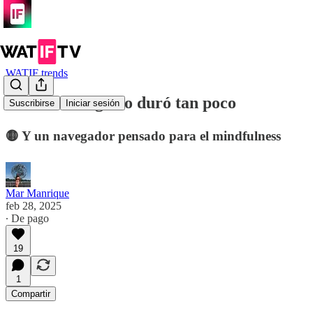
WATIF trends
Nunca un negocio duró tan poco
Suscribirse
Iniciar sesión
🟡 Y un navegador pensado para el mindfulness
Mar Manrique
feb 28, 2025
∙ De pago
19
1
Compartir