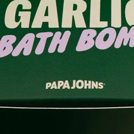
romete revolucionar los audios
spicy
. Creada por Caroline Spiegel, he
más de 10 millones de dólares en financiación y ya tiene cientos de mile
eabag
, o Jesse Williams, de
Anatomía de Grey
, graben historias con su 
e
fan-fiction
sobre ti en internet, «así que, mejor hacerlo bien y a tu man
?