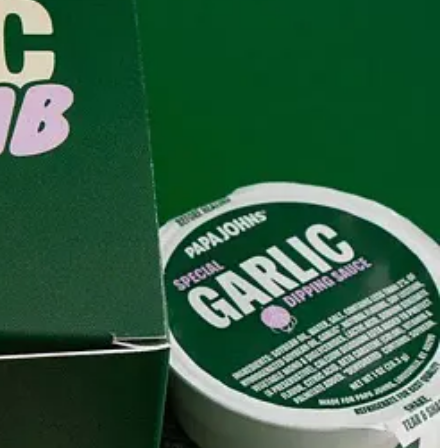
rmana del CEO de Snapchat, la app permite a los usuarios compartir
s de suscriptores, de los cuales el 77 por ciento son mujeres. Tal es
voz. La fundadora afirma que, si eres una celebridad, es inevitable que
era». No le falta razón. El dilema es el siguiente: ¿es mejor que otros