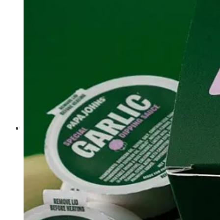
Quinn
, la nueva app erótica para la generación zeta que p
historias sensuales en audio. Hasta ahora, ha conseguido amasar 
su éxito que ha logrado que actores como Andrew Scott, de
Fl
la IA replique tu voz sin permiso y circulen miles de historias d
usen tu imagen sin autorización o intentar gestionarlo tú mismo