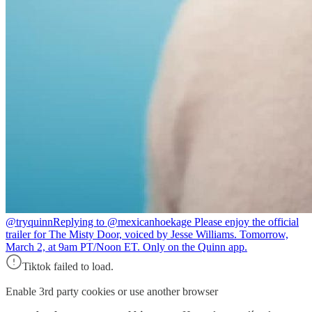
@tryquinn
Replying to @mexicanhoekage Please enjoy the official
trailer for The Misty Door, voiced by Jesse Williams. Tomorrow,
March 2, at 9am PT/Noon ET. Only on the Quinn app.
Tiktok failed to load.
Enable 3rd party cookies or use another browser