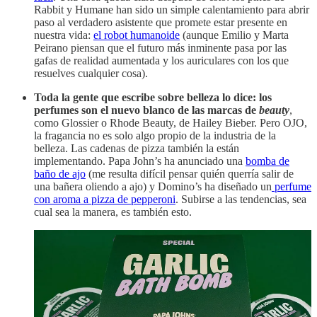
Rabbit y Humane han sido un simple calentamiento para abrir
paso al verdadero asistente que promete estar presente en
nuestra vida:
el robot humanoide
(aunque Emilio y Marta
Peirano piensan que el futuro más inminente pasa por las
gafas de realidad aumentada y los auriculares con los que
resuelves cualquier cosa).
Toda la gente que escribe sobre belleza lo dice: los
perfumes son el nuevo blanco de las marcas de
beauty
,
como Glossier o Rhode Beauty, de Hailey Bieber. Pero OJO,
la fragancia no es solo algo propio de la industria de la
belleza. Las cadenas de pizza también la están
implementando. Papa John’s ha anunciado una
bomba de
baño de ajo
(me resulta difícil pensar quién querría salir de
una bañera oliendo a ajo) y Domino’s ha diseñado un
perfume
con aroma a pizza de pepperoni
. Subirse a las tendencias, sea
cual sea la manera, es también esto.