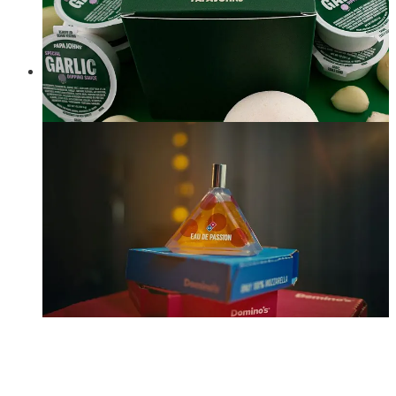
Quinn
, la nueva app erótica para la generación zeta que
promete revolucionar los audios
spicy
. Creada por Caroline
Spiegel, hermana del CEO de Snapchat, la app permite a los
usuarios compartir historias sensuales en audio. Hasta ahora,
ha conseguido amasar más de 10 millones de dólares en
financiación y ya tiene cientos de miles de suscriptores, de los
cuales el 77 por ciento son mujeres. Tal es su éxito que ha
logrado que actores como Andrew Scott, de
Fleabag
, o Jesse
Williams, de
Anatomía de Grey
, graben historias con su voz.
La fundadora afirma que, si eres una celebridad, es inevitable
que la IA replique tu voz sin permiso y circulen miles de
historias de
fan-fiction
sobre ti en internet, «así que, mejor
hacerlo bien y a tu manera». No le falta razón. El dilema es el
siguiente: ¿es mejor que otros usen tu imagen sin autorización
o intentar gestionarlo tú mismo?