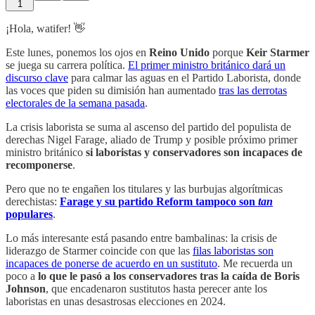
1
¡Hola, watifer! 👋
Este lunes, ponemos los ojos en
Reino Unido
porque
Keir Starmer
se juega su carrera política.
El primer ministro británico dará un
discurso clave
para calmar las aguas en el Partido Laborista, donde
las voces que piden su dimisión han aumentado
tras las derrotas
electorales de la semana pasada
.
La crisis laborista se suma al ascenso del partido del populista de
derechas Nigel Farage, aliado de Trump y posible próximo primer
ministro británico
si laboristas y conservadores son incapaces de
recomponerse
.
Pero que no te engañen los titulares y las burbujas algorítmicas
derechistas:
Farage y su partido Reform tampoco son
tan
populares
.
Lo más interesante está pasando entre bambalinas: la crisis de
liderazgo de Starmer coincide con que las
filas laboristas son
incapaces de ponerse de acuerdo en un sustituto
. Me recuerda un
poco a
lo que le pasó a los conservadores tras la caída de Boris
Johnson
, que encadenaron sustitutos hasta perecer ante los
laboristas en unas desastrosas elecciones en 2024.