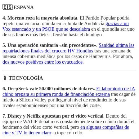
🇪🇸 ESPAÑA
4. Moreno roza la mayoría absoluta.
El Partido Popular podría
repetir una victoria rotunda en la Junta de Andalucía
gracias a un
Vox estancado y un PSOE que se descalabra
en el que solía ser uno
de sus feudos más fieles. Tensión hasta el domingo.
5. Una operación sanitaria «sin precedentes»
.
Sanidad ultima las
repatriaciones finales del crucero HV Hondius
tras una semana de
intensa cobertura mediática por los casos de Hantavirus. Por ahora,
dos nuevos positivos entre los evacuados
.
📱 TECNOLOGÍA
6. DeepSeek vale 50.000 millones de dolares.
El laboratorio de IA
chino prepara su primera ronda de financiación externa
tras cagar de
miedo a Silicon Valley por llegar al nivel de rendimiento de sus
rivales estadounidenses por una fracción del coste.
7. Disney y Netflix apuestan por el vídeo vertical
. Dentro del
equipo de WATIF debatimos constantemente sobre cuánto durará el
fenómeno del vídeo corto vertical, pero
en algunas compañías de
cine y TV lo tienen claro
: a tope con ello.