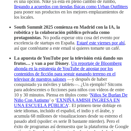
es una opción. Nike ya está en pleno cambio de rumbo,
llegando a acuerdos con tiendas físicas como Urban Outfitters
para poner sus productos en los mejores emplazamientos de
los locales.
South Summit 2025 comienza en Madrid con la IA, la
robótica y la colaboración público-privada como
protagonistas
. No podía esperar otra cosa del evento por
excelencia de startups en España.
Estaré este viernes por ahí
,
así que contéstame a este email si quieres tomarte un café.
La apuesta de YouTube por la televisión está dando sus
frutos… y van a por Disney
.
Un reportaje de Bloomberg
ahonda en la estrategia de YouTube de apostar por los
contenidos de ficción para seguir ganando terreno en el
televisor de nuestros salones
—y después de haber
conquistado ya móviles y tablets—. ¿Un ejemplo? Sitcoms
para adolescentes o ficciones para niños con vídeos de entre
10 y 30 minutos. Piensa en títulos como ‘
Niños Se Burlan De
Niño Con Autismo
’ o ‘
EXNIÑA AMISH INGRESA EN
UNA ESCUELA PÚBLICA
’. El primero tiene doblaje en
siete idiomas, incluido el español, el indio y el árabe, y
acumula 68 millones de visualizaciones desde su estreno el
pasado abril (spoiler: es serie B bastante mierder). Pero el
éxito de programas así demuestra que la plataforma de Google