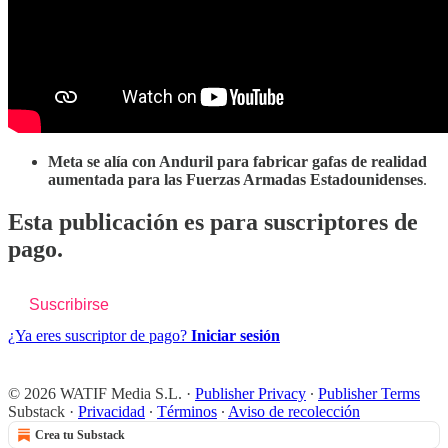
Meta se alía con Anduril para fabricar gafas de realidad
aumentada para las Fuerzas Armadas Estadounidenses
.
Esta publicación es para suscriptores de
pago.
Suscribirse
¿Ya eres suscriptor de pago?
Iniciar sesión
© 2026 WATIF Media S.L.
·
Publisher Privacy
∙
Publisher Terms
Substack
·
Privacidad
∙
Términos
∙
Aviso de recolección
Crea tu Substack