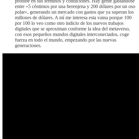
prohíbe en sus términos y condiciones. Hay gente gastándose
entre «5 céntimos por una berenjena y 200 dólares por un oso
polar», generando un mercado con gastos que ya superan los
millones de dólares. A mí me interesa esta vaina porque 100
por 100 lo veo como otro indicio de los nuevos trabajos
digitales que se aproximan conforme la idea del metaverso,
con esos pequeños mundos digitales interconectados, coge
fuerza en todo el mundo, empezando por las nuevas
generaciones.