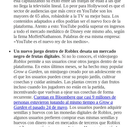
está capitalizando su éxito entre las franjas de edad a las que
no llega la televisión lineal. Lo peor para Hollywood es que el
sector de audiencias que más crece en YouTube son los
mayores de 65 años, robándole a la TV su mejor baza. Los
contenidos adaptados a ellos podrían ser el nuevo foco de la
plataforma. Atento a esto: YouTube podría superar en ingresos
a todo el mercado mediático de Disney este mismo año, según
la firma MoffettNathanson. Palabras de esa misma empresa:
«YouTube es el nuevo rey de los medios».
Un nuevo juego dentro de Roblox desata un mercado
negro de frutas digitales
. Si no lo conoces, el videojuego
Roblox
permite a sus usuarios crear otros juegos dentro de su
plataforma. En estos últimos meses, se ha hecho muy popular
Grow a Garden
, un minijuego creado por un adolescente en
el que los usuarios pueden crear su propio jardín, cultivar
cosechas y cuidar animales. Las plantas crecen y dan frutos
incluso cuando los jugadores no están en la partida,
incentivando que vuelvan a ojear sus cosechas de forma
recurrente.
Cuentan en Bloomberg que casi 9 millones de
personas estuvieron jugando al mismo tiempo a
Grow a
Garden
el pasado 24 de mayo
. Los usuarios pueden adquirir
semillas y huevos con las monedas digitales de Roblox, pero
algunos usuarios prefieren comprar esas mismas semillas y
huevos con dinero real en mercados de terceros que Roblox