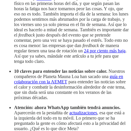
físico en las primeras horas del día, y que según pasan las
horas la fatiga nos hace tomarnos peor las cosas. Y ojo, que
eso no es todo. También importa el día de la semana: los lunes
podemos sentirnos más abrumados por la carga de trabajo, y
los viernes uno ya solo piensa en el fin de semana. Así que lo
ideal es hacerlo a mitad de semana. También es importante dar
el
feedback
justo después del evento que se pretende
comentar, pero una vez se haya pasado el estrés. Todo esto no
es cosa menor: las empresas que dan
feedback
de manera
regular tienen una tasa de rotación un
24 por ciento más baja
.
Así que ya sabes, mándale este artículo a tu jefe para que
tenga todo claro.
10 claves para entender las noticias sobre calor.
Nuestros
compañeros de Planeta Mauna Loa han sacado una
guía en
colaboración con la AEMET
para entender las noticias sobre
el calor y combatir la desinformación alrededor de este tema,
que sin duda será una constante en los veranos de las
próximas décadas.
Atención: ahora WhatsApp también tendrá anuncios.
Aparecerán en la pestañita de
actualizaciones
, esa que está a
la izquierda del todo en tu móvil. Lo primero que se ha
preguntado la gente es cómo afectará esto a la privacidad del
usuario. ¿Qué es lo que dice Meta?