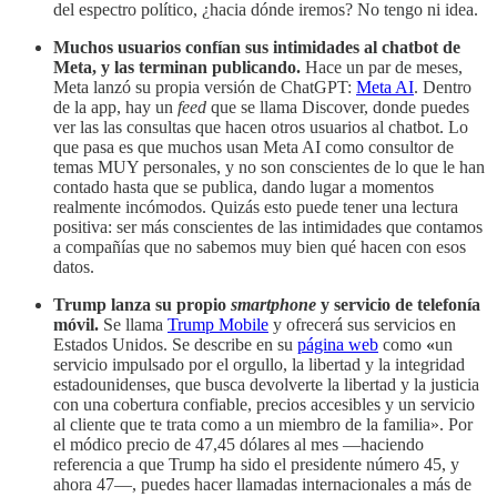
del espectro político, ¿hacia dónde iremos? No tengo ni idea.
Muchos usuarios confían sus intimidades al chatbot de
Meta, y las terminan publicando.
Hace un par de meses,
Meta lanzó su propia versión de ChatGPT:
Meta AI
. Dentro
de la app, hay un
feed
que se llama Discover, donde puedes
ver las las consultas que hacen otros usuarios al chatbot. Lo
que pasa es que muchos usan Meta AI como consultor de
temas MUY personales, y no son conscientes de lo que le han
contado hasta que se publica, dando lugar a momentos
realmente incómodos. Quizás esto puede tener una lectura
positiva: ser más conscientes de las intimidades que contamos
a compañías que no sabemos muy bien qué hacen con esos
datos.
Trump lanza su propio
smartphone
y servicio de telefonía
móvil.
Se llama
Trump Mobile
y ofrecerá sus servicios en
Estados Unidos. Se describe en su
página web
como
«
un
servicio impulsado por el orgullo, la libertad y la integridad
estadounidenses, que busca devolverte la libertad y la justicia
con una cobertura confiable, precios accesibles y un servicio
al cliente que te trata como a un miembro de la familia». Por
el módico precio de 47,45 dólares al mes —haciendo
referencia a que Trump ha sido el presidente número 45, y
ahora 47—, puedes hacer llamadas internacionales a más de