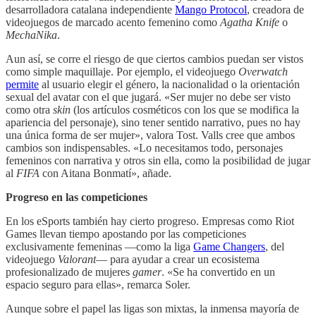
desarrolladora catalana independiente
Mango Protocol
, creadora de
videojuegos de marcado acento femenino como
Agatha Knife
o
MechaNika
.
Aun así, se corre el riesgo de que ciertos cambios puedan ser vistos
como simple maquillaje. Por ejemplo, el videojuego
Overwatch
permite
al usuario elegir el género, la nacionalidad o la orientación
sexual del avatar con el que jugará. «Ser mujer no debe ser visto
como otra
skin
(los artículos cosméticos con los que se modifica la
apariencia del personaje), sino tener sentido narrativo, pues no hay
una única forma de ser mujer», valora Tost. Valls cree que ambos
cambios son indispensables. «Lo necesitamos todo, personajes
femeninos con narrativa y otros sin ella, como la posibilidad de jugar
al
FIFA
con Aitana Bonmatí», añade.
Progreso en las competiciones
En los eSports también hay cierto progreso. Empresas como Riot
Games llevan tiempo apostando por las competiciones
exclusivamente femeninas —como la liga
Game Changers
, del
videojuego
Valorant
— para ayudar a crear un ecosistema
profesionalizado de mujeres
gamer
. «Se ha convertido en un
espacio seguro para ellas», remarca Soler.
Aunque sobre el papel las ligas son mixtas, la inmensa mayoría de