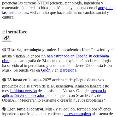
potenciar las carreras STEM (ciencia, tecnología, ingeniería y
matemáticas) entre las chicas, misión que ya cuenta con el
apoyo de
las instituciones
. «El cambio que hace falta es un cambio social y
cultural».
El semáforo
🟢
Historia, tecnología y poder
. La académica Kate Crawford y el
artista Vladan Joler por fin
han estrenado en España su celebrada
obra
, una cartografía de 24 metros que explora cómo la tecnología
ha servido al imperialismo y la dominación, desde 1500 hasta Elon
Musk. Se puede ver en
Gijón
y en
Barcelona
.
🟠
IA hasta en la sopa.
2025 acelera el despliegue de nuevos
productos que se sirven de la IA generativa. Amazon lanzará este
mes
la última versión
de su asistente Alexa y Google
prepara la
aplicación en su buscador
para competir con SearchGPT, de
OpenAI. ¿Mejorarán lo existente o crearán nuevos problemas?
🔴
Elon toma el control.
Musk y su equipo, formado por jóvenes
ingenieros que lo idolatran, ya tienen
acceso completo
al sistema de