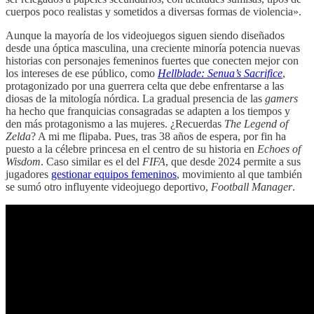
cuerpos poco realistas y sometidos a diversas formas de violencia».
Aunque la mayoría de los videojuegos siguen siendo diseñados
desde una óptica masculina, una creciente minoría potencia nuevas
historias con personajes femeninos fuertes que conecten mejor con
los intereses de ese público, como
Hellblade: Senua’s Sacrifice
,
protagonizado por una guerrera celta que debe enfrentarse a las
diosas de la mitología nórdica. La gradual presencia de las
gamers
ha hecho que franquicias consagradas se adapten a los tiempos y
den más protagonismo a las mujeres. ¿Recuerdas
The Legend of
Zelda
? A mi me flipaba. Pues, tras 38 años de espera, por fin ha
puesto a la célebre princesa en el centro de su historia en
Echoes of
Wisdom
. Caso similar es el del
FIFA
, que desde 2024 permite a sus
jugadores
gestionar equipos femeninos
, movimiento al que también
se sumó otro influyente videojuego deportivo,
Football Manager
.