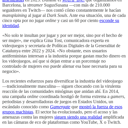
Barcelona, la
streamer
SugusSusana —con más de 210.000
seguidores en Twitch— nos contó cómo constantemente le hacían
mansplaining
al jugar al
Dark Souls
. Ante esa situación, una de cada
cinco opta por no jugar
online
y casi un 60 por ciento
esconde su
identidad
.
«No solo te insultan por jugar y por ser mejor, sino por el hecho de
ser mujer», me explica Gina Tost, comunicadora experta en
videojuegos y secretaria de Políticas Digitales de la Generalitat de
Catalunya entre 2022 y 2024. «No obstante, esos usuarios
antifeministas interesan a la industria porque gastan mucho dinero en
los videojuegos, así que si dejan entrar a un porcentaje no
controlado de mujeres eso puede alienar esa base necesaria para su
negocio».
Los recientes esfuerzos para diversificar la industria del videojuego
—tradicionalmente masculina— siguen chocando con la virulenta
reacción de las comunidades misóginas que anidan ahí. En 2014,
una campaña
online
coordinada hostigó de forma extrema a
gamers
,
periodistas y desarrolladoras de juegos en Estados Unidos, un
escándalo conocido como
Gamergate
que
mostró la fuerza de esos
grupos machistas
. El sector ha evolucionado, pero el acoso y las
amenazas contra las mujeres
siguen siendo una realidad
amplificada
en las cámaras de eco de plataformas como YouTube, X o Twitch.