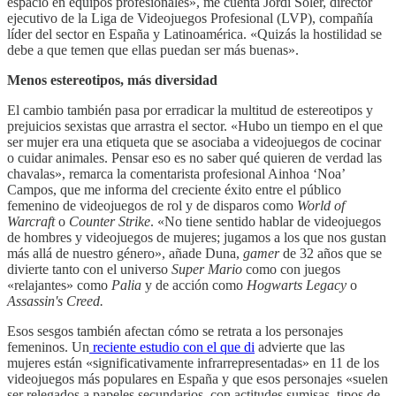
espacio en equipos profesionales», me cuenta Jordi Soler, director
ejecutivo de la Liga de Videojuegos Profesional (LVP), compañía
líder del sector en España y Latinoamérica. «Quizás la hostilidad se
debe a que temen que ellas puedan ser más buenas».
Menos estereotipos, más diversidad
El cambio también pasa por erradicar la multitud de estereotipos y
prejuicios sexistas que arrastra el sector. «Hubo un tiempo en el que
ser mujer era una etiqueta que se asociaba a videojuegos de cocinar
o cuidar animales. Pensar eso es no saber qué quieren de verdad las
chavalas», remarca la comentarista profesional Ainhoa ‘Noa’
Campos, que me informa del creciente éxito entre el público
femenino de videojuegos de rol y de disparos como
World of
Warcraft
o
Counter Strike
. «No tiene sentido hablar de videojuegos
de hombres y videojuegos de mujeres; jugamos a los que nos gustan
más allá de nuestro género», añade Duna,
gamer
de 32 años que se
divierte tanto con el universo
Super Mario
como con juegos
«relajantes» como
Palia
y de acción como
Hogwarts Legacy
o
Assassin's Creed.
Esos sesgos también afectan cómo se retrata a los personajes
femeninos. Un
reciente estudio con el que di
advierte que las
mujeres están «significativamente infrarrepresentadas» en 11 de los
videojuegos más populares en España y que esos personajes «suelen
ser relegados a papeles secundarios, con actitudes sumisas, tipos de