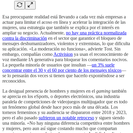
Esa preocupante realidad está llevando a cada vez más empresas a
actuar para limitar el acoso en línea y acelerar la integración de las
mujeres, una estrategia que también se explica por el interés en
ampliar su negocio. Actualmente,
no hay una práctica normalizada
contra la discriminación
en el sector que garantice el bloqueo de
mensajes deshumanizadores, violentos y extremistas, lo que dificulta
su aplicación. «La moderación no funciona», advierte Tost. Sin
embargo, compañías como
Activision
ya usan el reconocimiento de
voz mediante IA generativa para bloquear los comentarios nocivos.
La pequeña minoría de usuarios que insultan —
un 3% suele
concentrar entre el 30 y el 60 por ciento de los mensajes tóxicos
—
se lo pensarán dos veces si tienen que hacerlo exponiéndose a ser
reconocidos.
La desigual presencia de hombres y mujeres en el
gaming
también
se aprecia en los eSports, o deportes electrónicos, una industria
paralela de competiciones de videojuegos multijugador que es todo
un fenómeno global desde hace poco más de una década. Los
torneos femeninos y su audiencia se dispararon entre 2018 y 2023,
pero el año pasado
sufrieron un notable retroceso
y siguen siendo
una minoría. «No hay ninguna diferencia competitiva entre hombres
y mujeres, pero aun así sigue costando mucho que compartan