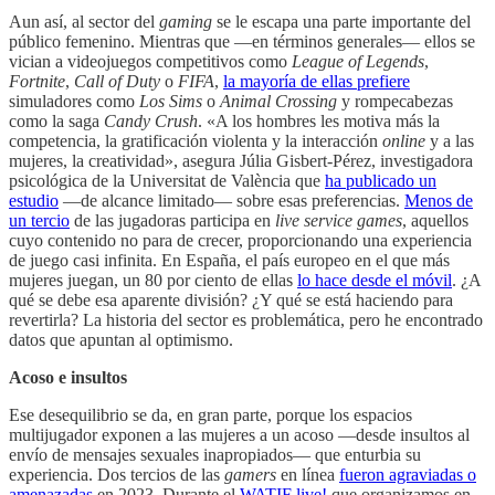
Aun así, al sector del
gaming
se le escapa una parte importante del
público femenino. Mientras que —en términos generales— ellos se
vician a videojuegos competitivos como
League of Legends
,
Fortnite
,
Call of Duty
o
FIFA
,
la mayoría de ellas prefiere
simuladores como
Los Sims
o
Animal Crossing
y rompecabezas
como la saga
Candy Crush
. «A los hombres les motiva más la
competencia, la gratificación violenta y la interacción
online
y a las
mujeres, la creatividad», asegura Júlia Gisbert-Pérez, investigadora
psicológica de la Universitat de València que
ha publicado un
estudio
—de alcance limitado— sobre esas preferencias.
Menos de
un tercio
de las jugadoras participa en
live service games
, aquellos
cuyo contenido no para de crecer, proporcionando una experiencia
de juego casi infinita. En España, el país europeo en el que más
mujeres juegan, un 80 por ciento de ellas
lo hace desde el móvil
. ¿A
qué se debe esa aparente división? ¿Y qué se está haciendo para
revertirla? La historia del sector es problemática, pero he encontrado
datos que apuntan al optimismo.
Acoso e insultos
Ese desequilibrio se da, en gran parte, porque los espacios
multijugador exponen a las mujeres a un acoso —desde insultos al
envío de mensajes sexuales inapropiados— que enturbia su
experiencia. Dos tercios de las
gamers
en línea
fueron agraviadas o
amenazadas
en 2023. Durante el
WATIF live!
que organizamos en