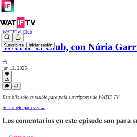
WATIF el Club
WATIF el Club, con Núria Garr
Suscribirse
Iniciar sesión
jun 12, 2025
15
Este hilo solo es visible para paid suscriptores de WATIF TV
Suscríbete para ver →
Los comentarios en este episode son para s