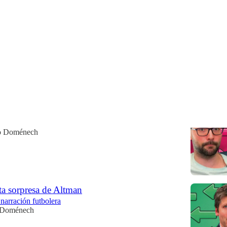
ejor de
Debates
kas y Rajoy
 sobre tomates cherry
o Doménech
ta sorpresa de Altman
 narración futbolera
 Doménech