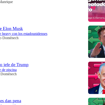
Manrique
 de Elon Musk
e heavy con los estadounidenses
io Doménech
ro jefe de Trump
 de piscina
o Doménech
nes dan pena