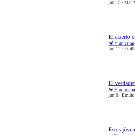
jun 15
Mar 
•
21
1
El acierto
🐒 Y un cring
jun 12
Emil
•
18
2
El verdade
🐒 Y un meme
jun 8
Emili
•
21
3
Estos jóve