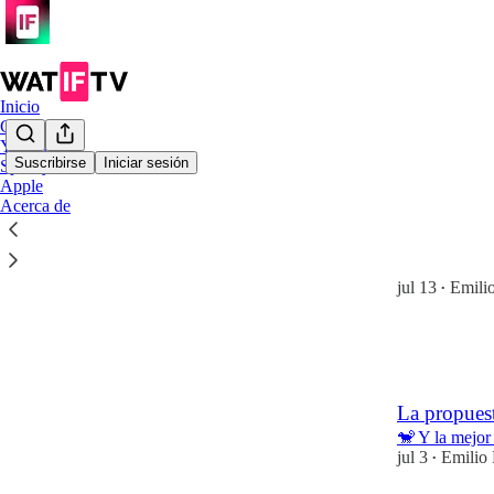
Inicio
Chat
YouTube
Suscribirse
Iniciar sesión
Spotify
Apple
Último
Lo m
Acerca de
Sobre ElXo
🐒 Y un meme
jul 13
Emili
•
23
4
La propues
🐒 Y la mejor
jul 3
Emilio
•