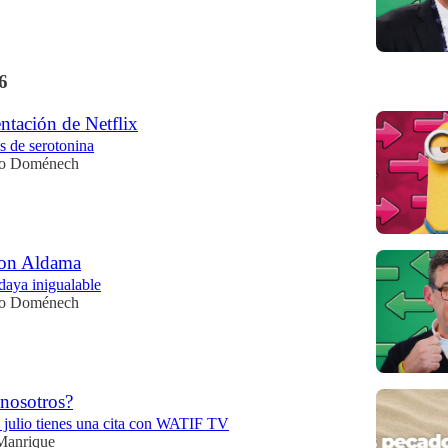
6
ntación de Netflix
s de serotonina
io Doménech
con Aldama
aya inigualable
io Doménech
 nosotros?
 julio tienes una cita con WATIF TV
Manrique