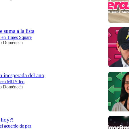
 suma a la lista
o en Times Square
io Doménech
n inesperada del año
arca MUY feo
io Doménech
 hoy?!
 el acuerdo de paz