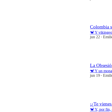
16
1
Colombia se
🐒 Y vikinge
jun 22
Emil
•
20
1
La Obsesió
🐒 Y un mon
jun 19
Emil
•
14
1
¡¿Te vienes
🐒 Y, por fin,