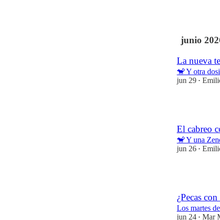
22
1
junio 202
La nueva te
🐒 Y otra dosi
jun 29
Emil
•
20
El cabreo 
🐒 Y una Zend
jun 26
Emil
•
25
¿Pecas con
Los martes de
jun 24
Mar 
•