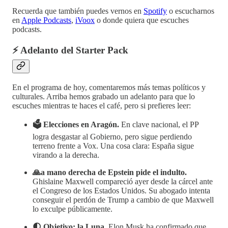
Recuerda que también puedes vernos en
Spotify
o escucharnos
en
Apple Podcasts
,
iVoox
o donde quiera que escuches
podcasts.
⚡ Adelanto del Starter Pack
En el programa de hoy, comentaremos más temas políticos y
culturales. Arriba hemos grabado un adelanto para que lo
escuches mientras te haces el café, pero si prefieres leer:
🗳️ Elecciones en Aragón.
En clave nacional, el PP
logra desgastar al Gobierno, pero sigue perdiendo
terreno frente a Vox. Una cosa clara: España sigue
virando a la derecha.
🙏a mano derecha de Epstein pide el indulto.
Ghislaine Maxwell compareció ayer desde la cárcel ante
el Congreso de los Estados Unidos. Su abogado intenta
conseguir el perdón de Trump a cambio de que Maxwell
lo exculpe públicamente.
🌓 Objetivo: la Luna.
Elon Musk ha confirmado que