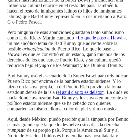
influencia cultural enorme en el resto del país. También lo
hacen el resto de inmigrantes latinos (o hijos de inmigrantes
latinos) que Bad Bunny representó en la cita invitando a Karol
G o Pedro Pascal.
Pero ninguna de esas apariciones guardaba tanto simbolismo
como la de Ricky Martin cantando «
Lo que le paso a Hawái
»,
un melancólico tema de Bad Bunny que advierte sobre la
posible
gringoficación
de Puerto Rico. Lo que le pasó a
Hawaii
es que se convirtió en un estado, ganó muchos de los
derechos de los que carece Puerto Rico, y su cultura quedó
reducida bajo el yugo de los Walmart y los Dunkin’ Donuts.
Bad Bunny usó el escenario de la Super Bowl para reivindicar
Puerto Rico por encima de la bandera estadounidense. Y lo
hizo con la suya propia, la del Puerto Rico previo a la toma
estadounidense de la isla (
el azul clarito es delator
). La duda es
hacia dónde avanzarán Bad Bunny y los suyos en un contexto
político estadounidense que se ha cebado con quienes
comparten su mismo idioma, color de piel y ritmo musical.
Aquí, desde México, puedo percibir que la simpatía por Benito
es más grande que la que le devuelve estos días la derecha
trumpista
de su propio país. Porque la América al Sur y al
Norte de Estados Unidos es hoy en día más hospitalaria y