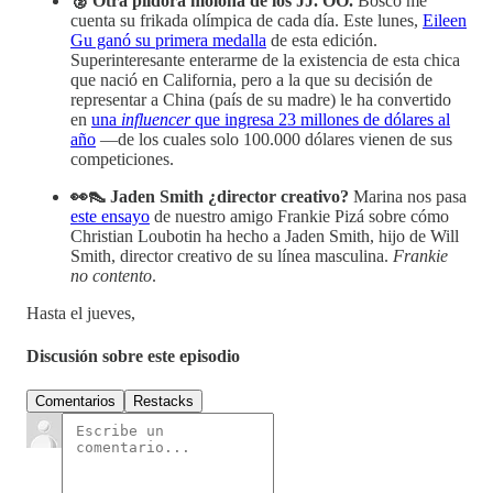
🥈 Otra píldora molona de los JJ. OO.
Bosco me
cuenta su frikada olímpica de cada día. Este lunes,
Eileen
Gu ganó su primera medalla
de esta edición.
Superinteresante enterarme de la existencia de esta chica
que nació en California, pero a la que su decisión de
representar a China (país de su madre) le ha convertido
en
una
influencer
que ingresa 23 millones de dólares al
año
—de los cuales solo 100.000 dólares vienen de sus
competiciones.
👀👠 Jaden Smith ¿director creativo?
Marina nos pasa
este ensayo
de nuestro amigo Frankie Pizá sobre cómo
Christian Loubotin ha hecho a Jaden Smith, hijo de Will
Smith, director creativo de su línea masculina.
Frankie
no contento
.
Hasta el jueves,
Discusión sobre este episodio
Comentarios
Restacks