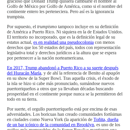
gracioso que Donald Trump quisiera cambiarle el nombre al
Golfo de México por Golfo de América, como si el nombre del
continente entero les perteneciera. Pero así es la ignorancia
trumpista.
Por supuesto, el
trumpismo
tampoco incluye en su definición
de América a Puerto Rico. Ni siquiera en la de Estados Unidos.
El territorio no incorporado, que es la definición legal de su
estatus actual,
es en realidad una pseudocolonia
con menos
derechos que los 50 estados del país, todos con representación
legislativa total y derechos jurídicos a la altura que se espera
por pertenecer a la nación norteamericana.
En 2017, Trump abandonó a Puerto Rico a su suerte después
del Huracán María
, y de ahí la referencia de Benito al
apagón
en su show de la Super Bowl. Tras aquella crisis, el éxodo de
la isla se hizo si cabe más pronunciado, sumándose nuevos
puertorriqueños a otros que ya llevaban décadas buscando
prosperidad en el continente porque nunca se la permitieron del
todo en su tierra.
Por suerte, el orgullo puertorriqueño está por encima de esas
adversidades. Los boricuas han creado comunidades fortísimas
en ciudades como Nueva York (la aparición de
Toñita, dueña
de un bar icónico de la comunidad en Brooklyn
, es uno de los
guiños más memorables de la Super Bowl) y mantienen una