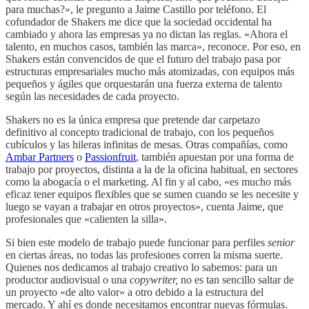
para muchas?», le pregunto a Jaime Castillo por teléfono. El
cofundador de Shakers me dice que la sociedad occidental ha
cambiado y ahora las empresas ya no dictan las reglas. «Ahora el
talento, en muchos casos, también las marca», reconoce. Por eso, en
Shakers están convencidos de que el futuro del trabajo pasa por
estructuras empresariales mucho más atomizadas, con equipos más
pequeños y ágiles que orquestarán una fuerza externa de talento
según las necesidades de cada proyecto.
Shakers no es la única empresa que pretende dar carpetazo
definitivo al concepto tradicional de trabajo, con los pequeños
cubículos y las hileras infinitas de mesas. Otras compañías, como
Ambar Partners
o
Passionfruit
, también apuestan por una forma de
trabajo por proyectos, distinta a la de la oficina habitual, en sectores
como la abogacía o el marketing. Al fin y al cabo, «es mucho más
eficaz tener equipos flexibles que se sumen cuando se les necesite y
luego se vayan a trabajar en otros proyectos», cuenta Jaime, que
profesionales que «calienten la silla».
Si bien este modelo de trabajo puede funcionar para perfiles
senior
en ciertas áreas, no todas las profesiones corren la misma suerte.
Quienes nos dedicamos al trabajo creativo lo sabemos: para un
productor audiovisual o una
copywriter,
no es tan sencillo saltar de
un proyecto «de alto valor» a otro debido a la estructura del
mercado. Y ahí es donde necesitamos encontrar nuevas fórmulas.