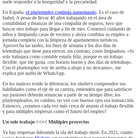
suele responder a la inseguridad y la precariedad.
En España,
el pluriempleo continúa aumentando
. Es el caso de
Isabel. A pesar de llevar 40 años trabajando en el área de
contabilidad y finanzas de una compañía de seguros, tuvo que
buscar otro trabajo para llegar a fin de mes. Comenzó cuidando de
niños y limpiando casas de vecinos y ahora combina su empleo a
jornada completa con la limpieza de apartamentos turísticos.
Aprovecha las tardes, los fines de semana y los dos días de
teletrabajo que tiene para ejercer, sin contrato, como limpiadora. «Si
solo trabajara como contable estaría feliz, porque es un trabajo
flexible, que me gusta, con horario bueno y dos días de teletrabajo.
Con el pluriempleo voy de arriba a abajo y no descanso», me
explica por audio de WhatsApp.
En los matices reside la diferencia: los
slashers
comprenden sus
habilidades como el eje de su carrera, entienden que para satisfacer
sus pasiones deberán renunciar a parte de su tiempo libre; los
pluriempleados, en cambio, no ven con buenos ojos esa transacción.
Entonces, ¿estamos cada vez más cerca de asumir el trabajo flexible
y para múltiples empresas como el futuro del empleo?
Un solo trabajo <<<< Múltiples proyectos
Ya hay empresas liderando la ola del trabajo
slash
. En 2021, cuatro
socios fundaron
Shakers
, un
marketplace
que conecta proyectos de