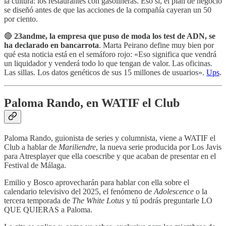
la cultura: los restaurantes con gasolineras. Eso sí, el plan de negocio
se diseñó antes de que las acciones de la compañía cayeran un 50
por ciento.
🔴
23andme, la empresa que puso de moda los test de ADN, se
ha declarado en bancarrota
. Marta Peirano define muy bien por
qué esta noticia está en el semáforo rojo: «Eso significa que vendrá
un liquidador y venderá todo lo que tengan de valor. Las oficinas.
Las sillas. Los datos genéticos de sus 15 millones de usuarios».
Ups
.
Paloma Rando, en WATIF el Club
Paloma Rando, guionista de series y columnista, viene a WATIF el
Club a hablar de
Mariliendre
, la nueva serie producida por Los Javis
para Atresplayer que ella coescribe y que acaban de presentar en el
Festival de Málaga.
Emilio y Bosco aprovecharán para hablar con ella sobre el
calendario televisivo del 2025, el fenómeno de
Adolescence
o la
tercera temporada de
The White Lotus
y tú podrás preguntarle LO
QUE QUIERAS a Paloma.