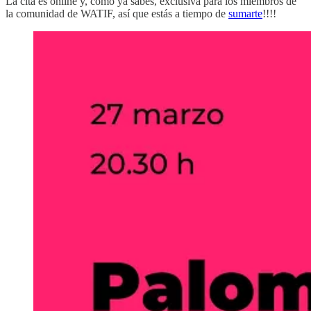
La cita es online y, como ya sabes, exclusiva para los miembros de
la comunidad de WATIF, así que estás a tiempo de
sumarte
!!!!