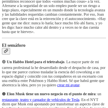
permitirnos reconocer que todos «somos muchas cosas» a la vez.
Aferrarse a la seguridad de un solo empleo puede ser un riesgo a
largo plazo, especialmente en un mundo donde la tecnología avanza
y las habilidades requeridas cambian constantemente. Por eso, Joan
cree que la clave está en la reinvención y el autoconocimiento. «Hay
gente que me dice: nunca lo haría; hace mucho frío ahí fuera, y yo
les digo: hace mucho calor ahí dentro y a veces no te das cuenta
hasta que te hierves».
El semáforo
🟢
Un Habbo Hotel para el teletrabajo
. La mayor parte de mi
carrera profesional la he desarrollado desde el despacho de casa, por
lo que me parece curioso trasladar la esencia del coworking a un
espacio digital y coincidir con tus compañeros en un escenario con
una estética entre Pokémon y Habbo Hotel. Sé que habrá gente que
aborrezca la idea, pero yo ya quiero
crear mi avatar
.
🟠
Elon Musk tiene un nuevo negocio en el punto de mira
: un
restaurante, teatro y cargador de vehículos de Tesla
. En el NYT
dicen que Musk está apostando por transformar un aspecto clave de