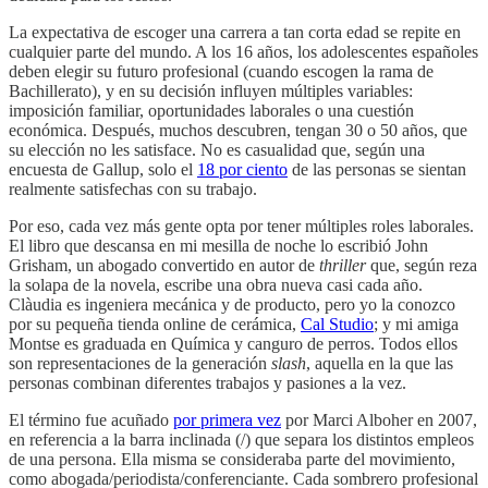
La expectativa de escoger una carrera a tan corta edad se repite en
cualquier parte del mundo. A los 16 años, los adolescentes españoles
deben elegir su futuro profesional (cuando escogen la rama de
Bachillerato), y en su decisión influyen múltiples variables:
imposición familiar, oportunidades laborales o una cuestión
económica. Después, muchos descubren, tengan 30 o 50 años, que
su elección no les satisface. No es casualidad que, según una
encuesta de Gallup, solo el
18 por ciento
de las personas se sientan
realmente satisfechas con su trabajo.
Por eso, cada vez más gente opta por tener múltiples roles laborales.
El libro que descansa en mi mesilla de noche lo escribió John
Grisham, un abogado convertido en autor de
thriller
que, según reza
la solapa de la novela, escribe una obra nueva casi cada año.
Clàudia es ingeniera mecánica y de producto, pero yo la conozco
por su pequeña tienda online de cerámica,
Cal Studio
; y mi amiga
Montse es graduada en Química y canguro de perros. Todos ellos
son representaciones de la generación
slash
, aquella en la que las
personas combinan diferentes trabajos y pasiones a la vez.
El término fue acuñado
por primera vez
por Marci Alboher en 2007,
en referencia a la barra inclinada (/) que separa los distintos empleos
de una persona. Ella misma se consideraba parte del movimiento,
como abogada/periodista/conferenciante. Cada sombrero profesional