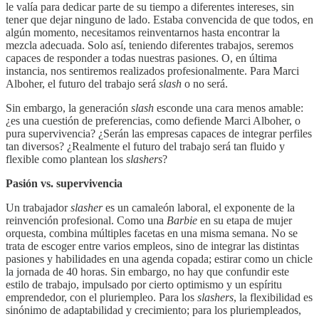
le valía para dedicar parte de su tiempo a diferentes intereses, sin
tener que dejar ninguno de lado. Estaba convencida de que todos, en
algún momento, necesitamos reinventarnos hasta encontrar la
mezcla adecuada. Solo así, teniendo diferentes trabajos, seremos
capaces de responder a todas nuestras pasiones. O, en última
instancia, nos sentiremos realizados profesionalmente. Para Marci
Alboher, el futuro del trabajo será
slash
o no será.
Sin embargo, la generación
slash
esconde una cara menos amable:
¿es una cuestión de preferencias, como defiende Marci Alboher, o
pura supervivencia? ¿Serán las empresas capaces de integrar perfiles
tan diversos? ¿Realmente el futuro del trabajo será tan fluido y
flexible como plantean los
slashers
?
Pasión vs. supervivencia
Un trabajador
slasher
es un camaleón laboral, el exponente de la
reinvención profesional. Como una
Barbie
en su etapa de mujer
orquesta, combina múltiples facetas en una misma semana. No se
trata de escoger entre varios empleos, sino de integrar las distintas
pasiones y habilidades en una agenda copada; estirar como un chicle
la jornada de 40 horas. Sin embargo, no hay que confundir este
estilo de trabajo, impulsado por cierto optimismo y un espíritu
emprendedor, con el pluriempleo. Para los
slashers
, la flexibilidad es
sinónimo de adaptabilidad y crecimiento; para los pluriempleados,