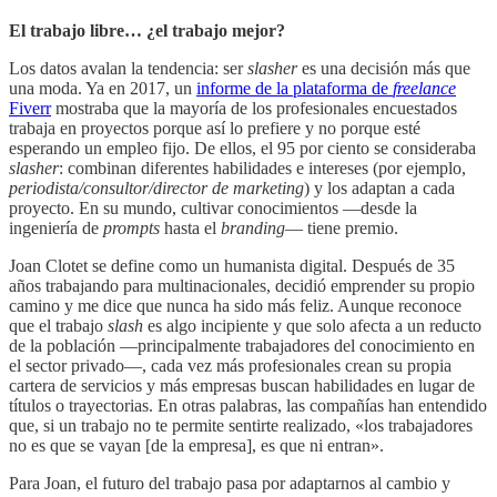
El trabajo libre… ¿el trabajo mejor?
Los datos avalan la tendencia: ser
slasher
es una decisión más que
una moda. Ya en 2017, un
informe de la plataforma de
freelance
Fiverr
mostraba que la mayoría de los profesionales encuestados
trabaja en proyectos porque así lo prefiere y no porque esté
esperando un empleo fijo. De ellos, el 95 por ciento se consideraba
slasher
: combinan diferentes habilidades e intereses (por ejemplo,
periodista/consultor/director de marketing
) y los adaptan a cada
proyecto. En su mundo, cultivar conocimientos —desde la
ingeniería de
prompts
hasta el
branding
— tiene premio.
Joan Clotet se define como un humanista digital. Después de 35
años trabajando para multinacionales, decidió emprender su propio
camino y me dice que nunca ha sido más feliz. Aunque reconoce
que el trabajo
slash
es algo incipiente y que solo afecta a un reducto
de la población —principalmente trabajadores del conocimiento en
el sector privado—, cada vez más profesionales crean su propia
cartera de servicios y más empresas buscan habilidades en lugar de
títulos o trayectorias. En otras palabras, las compañías han entendido
que, si un trabajo no te permite sentirte realizado, «los trabajadores
no es que se vayan [de la empresa], es que ni entran».
Para Joan, el futuro del trabajo pasa por adaptarnos al cambio y