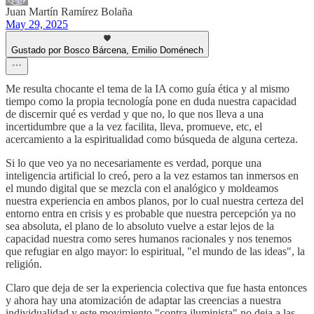
Juan Martín Ramírez Bolaña
May 29, 2025
Gustado por Bosco Bárcena, Emilio Doménech
Me resulta chocante el tema de la IA como guía ética y al mismo
tiempo como la propia tecnología pone en duda nuestra capacidad
de discernir qué es verdad y que no, lo que nos lleva a una
incertidumbre que a la vez facilita, lleva, promueve, etc, el
acercamiento a la espiritualidad como búsqueda de alguna certeza.
Si lo que veo ya no necesariamente es verdad, porque una
inteligencia artificial lo creó, pero a la vez estamos tan inmersos en
el mundo digital que se mezcla con el analógico y moldeamos
nuestra experiencia en ambos planos, por lo cual nuestra certeza del
entorno entra en crisis y es probable que nuestra percepción ya no
sea absoluta, el plano de lo absoluto vuelve a estar lejos de la
capacidad nuestra como seres humanos racionales y nos tenemos
que refugiar en algo mayor: lo espiritual, "el mundo de las ideas", la
religión.
Claro que deja de ser la experiencia colectiva que fue hasta entonces
y ahora hay una atomización de adaptar las creencias a nuestra
individualidad y este movimiento "contra iluminista" no deja a las