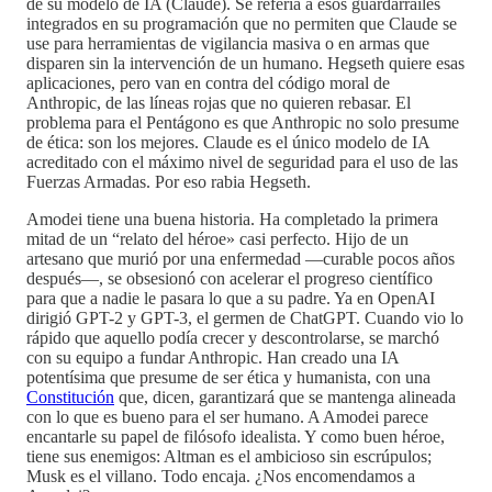
de su modelo de IA (Claude). Se refería a esos guardarraíles
integrados en su programación que no permiten que Claude se
use para herramientas de vigilancia masiva o en armas que
disparen sin la intervención de un humano. Hegseth quiere esas
aplicaciones, pero van en contra del código moral de
Anthropic, de las líneas rojas que no quieren rebasar. El
problema para el Pentágono es que Anthropic no solo presume
de ética: son los mejores. Claude es el único modelo de IA
acreditado con el máximo nivel de seguridad para el uso de las
Fuerzas Armadas. Por eso rabia Hegseth.
Amodei tiene una buena historia. Ha completado la primera
mitad de un “relato del héroe» casi perfecto. Hijo de un
artesano que murió por una enfermedad —curable pocos años
después—, se obsesionó con acelerar el progreso científico
para que a nadie le pasara lo que a su padre. Ya en OpenAI
dirigió GPT-2 y GPT-3, el germen de ChatGPT. Cuando vio lo
rápido que aquello podía crecer y descontrolarse, se marchó
con su equipo a fundar Anthropic. Han creado una IA
potentísima que presume de ser ética y humanista, con una
Constitución
que, dicen, garantizará que se mantenga alineada
con lo que es bueno para el ser humano. A Amodei parece
encantarle su papel de filósofo idealista. Y como buen héroe,
tiene sus enemigos: Altman es el ambicioso sin escrúpulos;
Musk es el villano. Todo encaja. ¿Nos encomendamos a