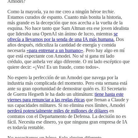
Amodei?
Como la mayoría, ya no me creo a ningún héroe
techie
.
Estamos curados de espanto. Cuanto más bonita la historia,
más grande es la decepción que nos acecha a la vuelta de la
esquina. No hace tanto que Sam Altman era ese joven idealista
que lideraba una OpenAI sin ánimo de lucro, mientras
se
ofrecía a llevarnos por la senda de una IA más humana.
Dos
años después, ridiculiza la cantidad de energía y comida
necesaria
«para entrenar a un humano»
. Pero hay algo en mí
que está expectante con Amodei. No sé si gana mi lado
crédulo, que anhela ver algo diferente. O mi lado escéptico que
quiere decir: «¡Ves! Es un fraude, como todos».
No espero la perfección de un Amodei que navega por la
industria más complicada del momento. Pero esta semana está
ante su gran oportunidad de demostrar quién es. El Secretario
de Guerra Hegseth le ha dado un ultimátum:
tiene hasta este
viernes para renunciar a las reglas éticas
que frenan a Claude y
sus capacidades militares. Si no elimina esos límites, Amodei
perderá potencialmente miles de millones de dólares
en
contratos con el Departamento de Defensa. La decisión no es
fácil. Necesita ese dinero, ya que ninguna gran empresa de IA
es todavía rentable.
No necesitamos un héroe. Solo alguien diferente.