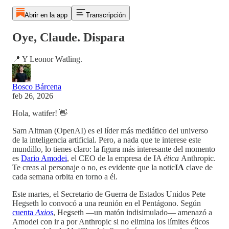
Abrir en la app
Transcripción
Oye, Claude. Dispara
📍 Y Leonor Watling.
Bosco Bárcena
feb 26, 2026
Hola, watifer! 👋
Sam Altman (OpenAI) es el líder más mediático del universo
de la inteligencia artificial. Pero, a nada que te interese este
mundillo, lo tienes claro: la figura más interesante del momento
es
Dario Amodei
, el CEO de la empresa de IA
ética
Anthropic.
Te creas al personaje o no, es evidente que la notic
IA
clave de
cada semana orbita en torno a él.
Este martes, el Secretario de Guerra de Estados Unidos Pete
Hegseth lo convocó a una reunión en el Pentágono. Según
cuenta
Axios
, Hegseth —un matón indisimulado— amenazó a
Amodei con ir a por Anthropic si no elimina los límites éticos