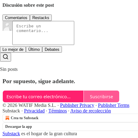
Discusión sobre este post
Comentarios
Restacks
Lo mejor de
Último
Debates
Sin posts
Por supuesto, sigue adelante.
Suscribirse
© 2026 WATIF Media S.L.
·
Publisher Privacy
∙
Publisher Terms
Substack
·
Privacidad
∙
Términos
∙
Aviso de recolección
Crea tu Substack
Descargar la app
Substack
es el hogar de la gran cultura