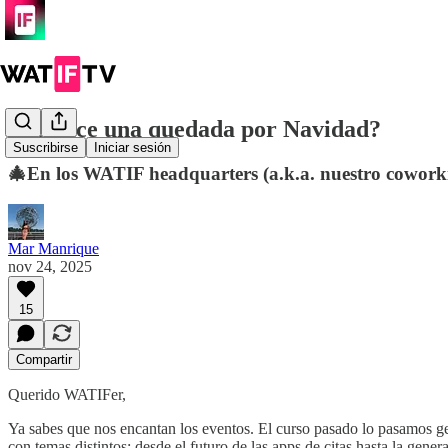
¿Te hace una quedada por Navidad?
Suscribirse
Iniciar sesión
🎄En los WATIF headquarters (a.k.a. nuestro cowork
Mar Manrique
nov 24, 2025
15
Compartir
Querido WATIFer,
Ya sabes que nos encantan los eventos. El curso pasado lo pasamos ge
con temas distintos: desde el futuro de las apps de citas hasta la gener