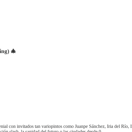
ing) 🎄
nial con invitados tan variopintos como Juanpe Sánchez, Iria del Río,
ación slash, la sanidad del futuro o las ciudades desde 0.