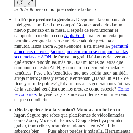
brilli brilli
pero como quien sale de la ducha
La IA que predice tu genética.
Deepmind, la compañía de
inteligencia artificial que compró Google, acaba de dar un
nuevo puñetazo en la mesa. Después de revolucionar el
campo de la medicina con
AlphaFold
, una herramienta que
permite averiguar la estructura de cualquier proteína en
minutos, lanza ahora AlphaGenome. Esta nueva IA
permitirá
a médicos e investigadores predecir cómo se comportarán las
secuencias de ADN
de forma integral. Hablamos de averiguar
qué efectos tendrán las más de 3000 millones de letras que
componen nuestro ADN, y con ello predecir enfermedades
genéticas. Pese a los beneficios que nos podría traer, también
arroja interrogantes y retos que enfrentar. ¿Habrá un ADN de
ricos y otro de pobres? ¿Privaremos a las generaciones futuras
de la variedad genética que nos protege como especie?
Como
te contamos
, la genética y sus nuevos dilemas son un terreno
en plena ebullición.
¿No te apetece ir a la reunión? Manda a un bot en tu
lugar.
Seguro que sabes que plataformas de videollamadas
como Zoom, Microsoft Teams y Google Meet ya permiten
grabar, transcribir y resumir reuniones —en WATIF lo
sabemos bien —. Pues ahora puedes ir más allá. Herramientas