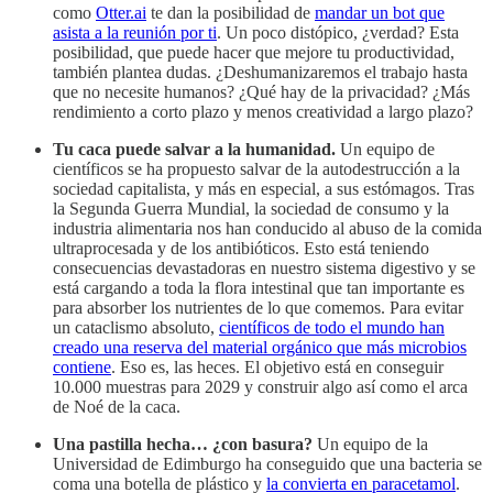
como
Otter.ai
te dan la posibilidad de
mandar un bot que
asista a la reunión por ti
. Un poco distópico, ¿verdad? Esta
posibilidad, que puede hacer que mejore tu productividad,
también plantea dudas. ¿Deshumanizaremos el trabajo hasta
que no necesite humanos? ¿Qué hay de la privacidad? ¿Más
rendimiento a corto plazo y menos creatividad a largo plazo?
Tu caca puede salvar a la humanidad.
Un equipo de
científicos se ha propuesto salvar de la autodestrucción a la
sociedad capitalista, y más en especial, a sus estómagos. Tras
la Segunda Guerra Mundial, la sociedad de consumo y la
industria alimentaria nos han conducido al abuso de la comida
ultraprocesada y de los antibióticos. Esto está teniendo
consecuencias devastadoras en nuestro sistema digestivo y se
está cargando a toda la flora intestinal que tan importante es
para absorber los nutrientes de lo que comemos. Para evitar
un cataclismo absoluto,
científicos de todo el mundo han
creado una reserva del material orgánico que más microbios
contiene
. Eso es, las heces. El objetivo está en conseguir
10.000 muestras para 2029 y construir algo así como el arca
de Noé de la caca.
Una pastilla hecha… ¿con basura?
Un equipo de la
Universidad de Edimburgo ha conseguido que una bacteria se
coma una botella de plástico y
la convierta en paracetamol
.