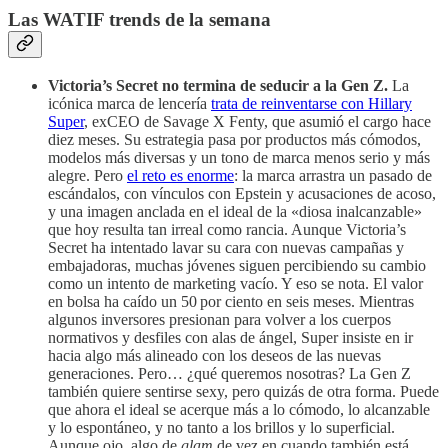
Las
WATIF trends
de la semana
Victoria’s Secret no termina de seducir a la Gen Z.
La
icónica marca de lencería
trata de reinventarse con Hillary
Super
, exCEO de Savage X Fenty, que asumió el cargo hace
diez meses. Su estrategia pasa por productos más cómodos,
modelos más diversas y un tono de marca menos serio y más
alegre. Pero
el reto es enorme
: la marca arrastra un pasado de
escándalos, con vínculos con Epstein y acusaciones de acoso,
y una imagen anclada en el ideal de la «diosa inalcanzable»
que hoy resulta tan irreal como rancia. Aunque Victoria’s
Secret ha intentado lavar su cara con nuevas campañas y
embajadoras, muchas jóvenes siguen percibiendo su cambio
como un intento de marketing vacío. Y eso se nota. El valor
en bolsa ha caído un 50 por ciento en seis meses. Mientras
algunos inversores presionan para volver a los cuerpos
normativos y desfiles con alas de ángel, Super insiste en ir
hacia algo más alineado con los deseos de las nuevas
generaciones. ​​Pero… ¿qué queremos nosotras? La Gen Z
también quiere sentirse sexy, pero quizás de otra forma. Puede
que ahora el ideal se acerque más a lo cómodo, lo alcanzable
y lo espontáneo, y no tanto a los brillos y lo superficial.
Aunque ojo, algo de
glam
de vez en cuando también está