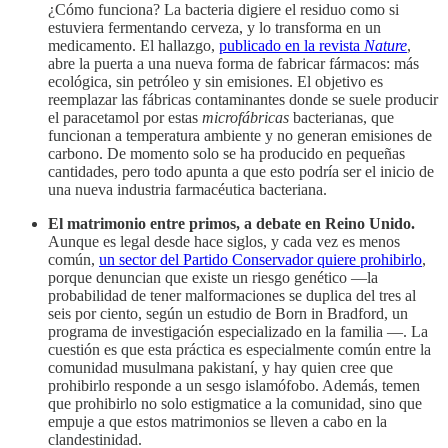
¿Cómo funciona? La bacteria digiere el residuo como si
estuviera fermentando cerveza, y lo transforma en un
medicamento. El hallazgo,
publicado en la revista
Nature
,
abre la puerta a una nueva forma de fabricar fármacos: más
ecológica, sin petróleo y sin emisiones. El objetivo es
reemplazar las fábricas contaminantes donde se suele producir
el paracetamol por estas
microfábricas
bacterianas, que
funcionan a temperatura ambiente y no generan emisiones de
carbono. De momento solo se ha producido en pequeñas
cantidades, pero todo apunta a que esto podría ser el inicio de
una nueva industria farmacéutica bacteriana.
El matrimonio entre primos, a debate en Reino Unido.
Aunque es legal desde hace siglos, y cada vez es menos
común,
un sector del Partido Conservador quiere prohibirlo
,
porque denuncian que existe un riesgo genético —la
probabilidad de tener malformaciones se duplica del tres al
seis por ciento, según un estudio de Born in Bradford, un
programa de investigación especializado en la familia —. La
cuestión es que esta práctica es especialmente común entre la
comunidad musulmana pakistaní, y hay quien cree que
prohibirlo responde a un sesgo islamófobo. Además, temen
que prohibirlo no solo estigmatice a la comunidad, sino que
empuje a que estos matrimonios se lleven a cabo en la
clandestinidad.