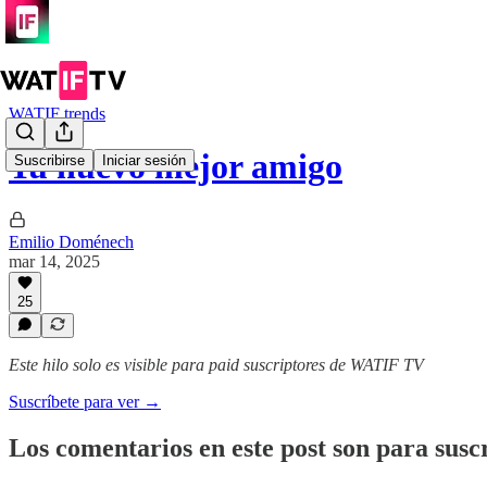
WATIF trends
Tu nuevo mejor amigo
Suscribirse
Iniciar sesión
Emilio Doménech
mar 14, 2025
25
Este hilo solo es visible para paid suscriptores de WATIF TV
Suscríbete para ver →
Los comentarios en este post son para suscr